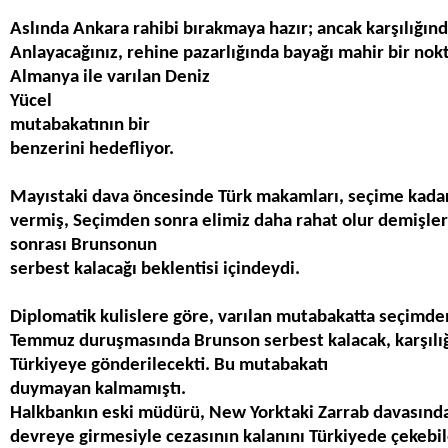
Aslında Ankara rahibi bırakmaya hazır; ancak karşılığı
Anlayacağınız, rehine pazarlığında bayağı mahir bir nok
Almanya ile varılan
Deniz
Y
ü
cel
mutabakat
n
ı
n bir
benzerini hedefliyor.
Mayıstaki dava öncesinde Türk makamları, seçime kada
vermiş,
Se
ç
imden sonra elimiz daha rahat olur
demi
ş
ler
sonras
ı
Brunson
un
serbest kalaca
ğı
beklentisi i
ç
indeydi.
Diplomatik kulislere göre, varılan mutabakatta seçimde
Temmuz duruşmasında Brunson serbest kalacak, karşılığ
Türkiye
ye g
ö
nderilecekti. Bu mutabakat
duymayan kalmam
ış
t
.
Halkbank
ı
n eski m
ü
d
ü
r
ü
, New York
taki Zarrab davas
ı
nd
devreye girmesiyle cezasının kalanını Türkiye
de
ç
ekebi