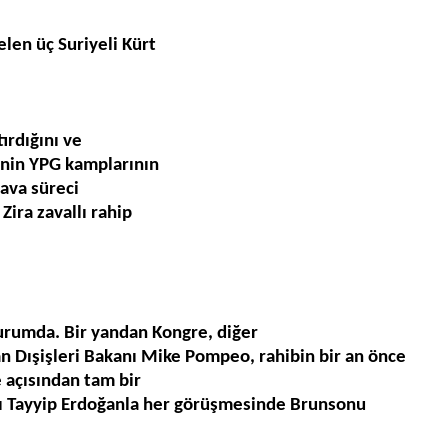
elen üç Suriyeli Kürt
ırdığını ve
inin YPG kamplarının
dava süreci
Zira zavallı rahip
rumda. Bir yandan Kongre, di
ğ
er
an D
ış
i
ş
leri Bakan
ı
Mike Pompeo, rahibin bir an
ö
nce
e açısından tam bir
 Tayyip Erdoğan
la her g
ö
r
üş
mesinde Brunson
u