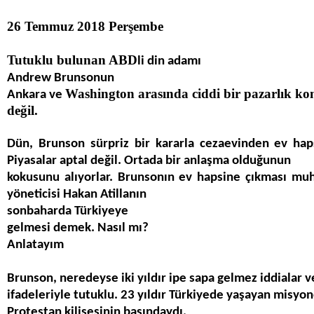
26 Temmuz 2018 Perşembe
Tutuklu bulunan ABD
li din adam
ı
Andrew Brunson
un
Washington arasında ciddi bir pazarlık ko
Ankara ve
değil.
Dün, Brunson sürpriz bir kararla cezaevinden
ev hap
Piyasalar aptal değil. Ortada bir anlaşma olduğunun
kokusunu alıyorlar. Brunson
ı
n ev hapsine
çı
kmas
ı
muh
y
ö
neticisi Hakan Atilla
n
ı
n
sonbaharda T
ü
rkiye
ye
gelmesi demek. Nas
ı
l m
ı
?
Anlatay
ı
m
Brunson, neredeyse iki yıldır ipe sapa gelmez iddialar ve
ifadeleriyle tutuklu. 23 yıldır Türkiye
de ya
ş
ayan misyon
Protestan kilisesinin ba
şı
ndayd
ı
.