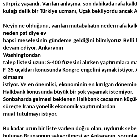
s
ü
rpriz ya
ş
and
ı
. Var
ı
lan anla
ş
ma, son dakikada rafa kalk
kula
ğı
delik bir T
ü
rkiye uzman
ı
,
U
ç
ak bekliyordu ancak A
Neyin ne olduğunu, varılan mutabakatın neden rafa kalk
neden pat diye
ev
hapsi
meselesinin g
ü
ndeme geldi
ğ
ini bilmiyoruz
Belli 
devam ediyor. Ankara
n
ı
n
Washington
dan
talep listesi uzun: S-400 füzesini alırken yaptırımlara 
F-35 uçakları konusunda Kongre engelini aşmak istiyor.
olmas
ı
n
ı
istiyor. Ve en
ö
nemlisi, ekonominin en k
ı
r
ı
lgan d
ö
nemin
Halkbank konusunda b
ü
yük bir şok yaşamak istemiyor.
Sonbaharda gelmesi beklenen Halkbank cezasının küçü
süreçte İran
a y
ö
nelik ekonomik yapt
r
ı
mlardan
muaf tutulmay
ı
istiyor.
Bu kadar uzun bir liste varken doğru olan, uyduruk sebe
bulunan Brunson
un sal
ı
verilmesi ve Ankara
n
ı
n, sorunla