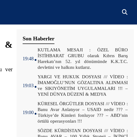
Son Haberler
 &
.
KUTLAMA MESAJI : ÖZEL BÜRO
İSTİHBARAT GRUBU olarak Kıbrıs Barış
19:48
Harekatı’nın 52. yıl dönümünde K.K.T.C.
devletini ve halkını kutlarız.
 ver
.
YARGI VE HUKUK DOSYASI /// VİDEO :
İMAMOĞLU’NUN GÖZALTINA ALINMASI
19:03
ve SIKIYÖNETİM UYGULAMALARI !!! –
YENİ DÜNYA DÜZENİ & MEDYA
.
KÜRESEL ÖRGÜTLER DOSYASI /// VİDEO :
Banu Avar Anlatıyor – USAID nedir ??? –
19:00
Türkiye’de Kimleri fonluyor ??? – ABD’nin
örtülü operasyonları !!!
.
SÖZDE KÜRDİSTAN DOSYASI /// VİDEO :
Banu AVAR – 100 Yıllık Strateji – İKİNCİ