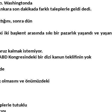
t
. Washington
da
nkara son dakikada farkl
ı
taleplerle geldi
dedi.
tığını, sonra dün
ki iki ba
ş
kent aras
ı
nda s
ı
k
ı
bir pazarl
ı
k ya
ş
and
ı
ve ya
ş
a
maruz kalmak istemiyor.
 ABD Kongresi
ndeki bir dizi kanun teklifinin yok
de
k olmasını ve önümüzdeki
plerle tutuklu
r
ı
n
ı