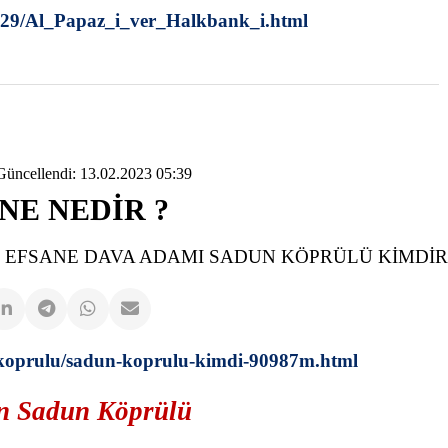
7329/Al_Papaz_i_ver_Halkbank_i.html
Güncellendi: 13.02.2023 05:39
NE NEDİR ?
N EFSANE DAVA ADAMI SADUN KÖPRÜLÜ KİMDİR 
t-koprulu/sadun-koprulu-kimdi-90987m.html
n Sadun Köprülü