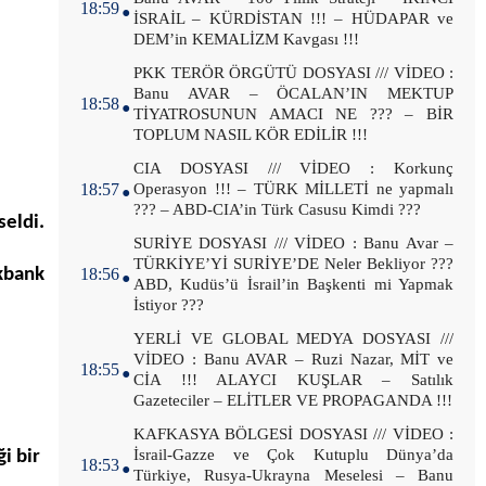
18:59
İSRAİL – KÜRDİSTAN !!! – HÜDAPAR ve
DEM’in KEMALİZM Kavgası !!!
.
PKK TERÖR ÖRGÜTÜ DOSYASI /// VİDEO :
Banu AVAR – ÖCALAN’IN MEKTUP
18:58
TİYATROSUNUN AMACI NE ??? – BİR
TOPLUM NASIL KÖR EDİLİR !!!
.
CIA DOSYASI /// VİDEO : Korkunç
18:57
Operasyon !!! – TÜRK MİLLETİ ne yapmalı
??? – ABD-CIA’in Türk Casusu Kimdi ???
eldi.
.
SURİYE DOSYASI /// VİDEO : Banu Avar –
TÜRKİYE’Yİ SURİYE’DE Neler Bekliyor ???
kbank
18:56
ABD, Kudüs’ü İsrail’in Başkenti mi Yapmak
İstiyor ???
.
YERLİ VE GLOBAL MEDYA DOSYASI ///
VİDEO : Banu AVAR – Ruzi Nazar, MİT ve
18:55
CİA !!! ALAYCI KUŞLAR – Satılık
Gazeteciler – ELİTLER VE PROPAGANDA !!!
.
KAFKASYA BÖLGESİ DOSYASI /// VİDEO :
İsrail-Gazze ve Çok Kutuplu Dünya’da
ğ
i bir
18:53
Türkiye, Rusya-Ukrayna Meselesi – Banu