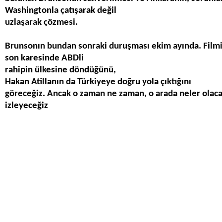
Washington
la
ç
at
ış
arak de
ğ
il
uzla
ş
arak
çö
zmesi.
Brunson
ı
n bundan sonraki duru
ş
mas
ı
ekim ay
ı
nda. Film
son karesinde ABD
li
rahipin
ü
lkesine d
ö
nd
üğü
n
ü
,
Hakan Atilla
n
ı
n da T
ü
rkiye
ye do
ğ
ru yola
çı
kt
ığı
nı
göreceğiz. Ancak o zaman ne zaman, o arada neler olaca
izleyeceğiz