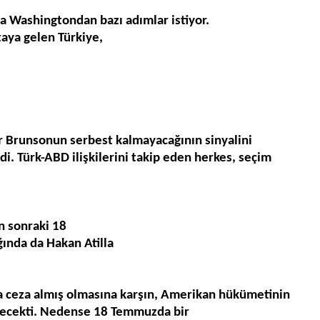
nda Washington
dan bazı adımlar istiyor.
taya gelen Türkiye,
r Brunson
un serbest kalmayacağının sinyalini
di. T
ü
rk-ABD ili
ş
kilerini takip eden herkes, se
ç
im
n sonraki 18
ında da Hakan Atilla
a ceza alm
ış
olmas
ı
na kar
şı
n, Amerikan h
ü
k
ü
metinin
lecekti. Nedense 18 Temmuz
da bir