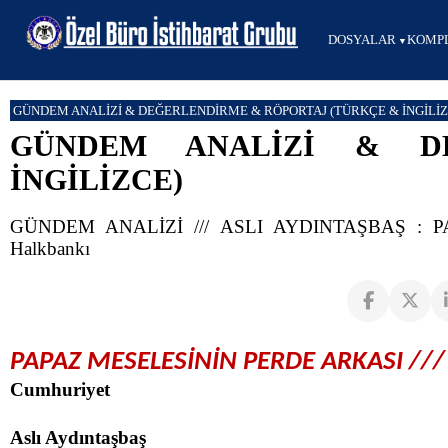
DOSYALAR
KOMPL
GÜNDEM ANALİZİ & DEĞERLENDİRME & RÖPORTAJ (TÜRKÇE & İNGİLİZ
GÜNDEM ANALİZİ & D
İNGİLİZCE)
GÜNDEM ANALİZİ /// ASLI AYDINTAŞBAŞ : PA
Halkbankı
PAPAZ MESELESİNİN PERDE ARKASI /// 
Cumhuriyet
Aslı Aydıntaşbaş