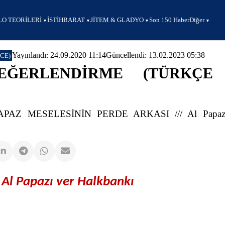
O TEORİLERİ
İSTİHBARAT
JİTEM & GLADYO
Son 150 Haber
Diğer
Yayınlandı: 24.09.2020 11:14
Güncellendi: 13.02.2023 05:38
CE)
EĞERLENDİRME (TÜRKÇE
PAZ MESELESİNİN PERDE ARKASI /// Al Papazı
Al Papaz
ı
ver Halkbank
ı