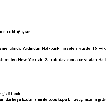
nusu olduğu, sır
sine
al
ı
nd
ı
. Ard
ı
ndan Halkbank hisseleri y
ü
zde 16 yüks
temelen New York
taki Zarrab davas
ı
nda ceza alan Hal
 gizli tanık
er, darbeye kadar
İ
zmir
de topu topu bir avu
ç
insan
ı
n gitti