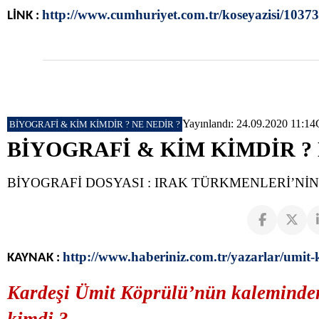
http://www.cumhuriyet.com.tr/koseyazisi/103
LİNK :
Yayınlandı: 24.09.2020 11:14
BİYOGRAFİ & KİM KİMDİR ? NE NEDİR ?
BİYOGRAFİ & KİM KİMDİR ? 
BİYOGRAFİ DOSYASI : IRAK TÜRKMENLERİ’Nİ
http://www.haberiniz.com.tr/yazarlar/umi
KAYNAK :
Kardeşi Ümit Köprülü’nün kaleminde