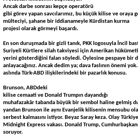
Ancak darbe sonras
ı
kep
ç
e operatörü
gibi görev yapan savcılarımız, bu küçük kilise ve oraya g
mülteciyi, şahane bir iddianameyle
K
ü
rdistan kurma
projesi olarak g
ö
rmeyi ba
ş
ard
ı
.
En son duruşmada bir gizli tanık, PKK logosuyla İncil bast
Suriyeli Kürtlere silah takviyesi için Amerikan hükümet
yerini gösterdiğini falan söyledi. Öylesine pespaye bir 
anlayacağınız. Ancak dedim ya; dava faslının önemi yok. 
aslında Türk-ABD ilişkilerindeki bir pazarlık konusu.
Brunson, ABD
deki
kilise cemaati ve Donald Trump
ı
n dayand
ığı
muhafazak
â
r tabanda b
ü
y
ü
k bir sembol haline gelmi
ş
du
yandan Brunson ile ayn
ı
Evanjelik kilisenin mensubu ol
serbest kalmasını istiyor. Beyaz Saray keza. Olay Türkiy
Midnight Express vakası. Donald Trump, Cumhurbaşkanı
soruyor.