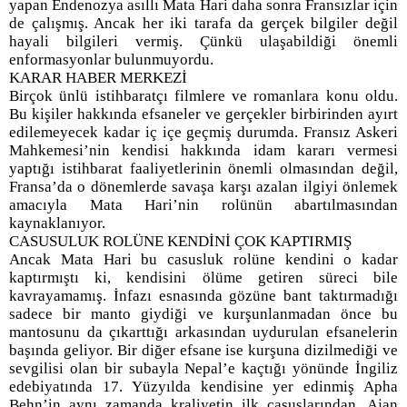
yapan Endenozya asıllı Mata Hari daha sonra Fransızlar için
de çalışmış. Ancak her iki tarafa da gerçek bilgiler değil
hayali bilgileri vermiş. Çünkü ulaşabildiği önemli
enformasyonlar bulunmuyordu.
KARAR HABER MERKEZİ
Birçok ünlü istihbaratçı filmlere ve romanlara konu oldu.
Bu kişiler hakkında efsaneler ve gerçekler birbirinden ayırt
edilemeyecek kadar iç içe geçmiş durumda. Fransız Askeri
Mahkemesi’nin kendisi hakkında idam kararı vermesi
yaptığı istihbarat faaliyetlerinin önemli olmasından değil,
Fransa’da o dönemlerde savaşa karşı azalan ilgiyi önlemek
amacıyla Mata Hari’nin rolünün abartılmasından
kaynaklanıyor.
CASUSULUK ROLÜNE KENDİNİ ÇOK KAPTIRMIŞ
Ancak Mata Hari bu casusluk rolüne kendini o kadar
kaptırmıştı ki, kendisini ölüme getiren süreci bile
kavrayamamış. İnfazı esnasında gözüne bant taktırmadığı
sadece bir manto giydiği ve kurşunlanmadan önce bu
mantosunu da çıkarttığı arkasından uydurulan efsanelerin
başında geliyor. Bir diğer efsane ise kurşuna dizilmediği ve
sevgilisi olan bir subayla Nepal’e kaçtığı yönünde İngiliz
edebiyatında 17. Yüzyılda kendisine yer edinmiş Apha
Behn’in aynı zamanda kraliyetin ilk casuslarından. Ajan