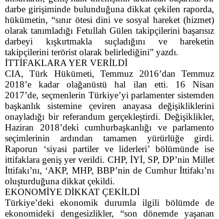
darbe girişiminde bulunduğuna dikkat çekilen raporda,
hükümetin, “sınır ötesi dini ve sosyal hareket (hizmet)
olarak tanımladığı Fetullah Gülen takipçilerini başarısız
darbeyi kışkırtmakla suçladığını ve hareketin
takipçilerini terörist olarak belirlediğini” yazdı.
İTTİFAKLARA YER VERİLDİ
CIA, Türk Hükümeti, Temmuz 2016’dan Temmuz
2018’e kadar olağanüstü hal ilan etti. 16 Nisan
2017’de, seçmenlerin Türkiye’yi parlamenter sistemden
başkanlık sistemine çeviren anayasa değişikliklerini
onayladığı bir referandum gerçekleştirdi. Değişiklikler,
Haziran 2018’deki cumhurbaşkanlığı ve parlamento
seçimlerinin ardından tamamen yürürlüğe girdi.
Raporun ‘siyasi partiler ve liderleri’ bölümünde ise
ittifaklara geniş yer verildi. CHP, İYİ, SP, DP’nin Millet
İttifakı’nı, ‘AKP, MHP, BBP’nin de Cumhur İttifakı’nı
oluşturduğuna dikkat çekildi.
EKONOMİYE DİKKAT ÇEKİLDİ
Türkiye’deki ekonomik durumla ilgili bölümde de
ekonomideki dengesizlikler, “son dönemde yaşanan