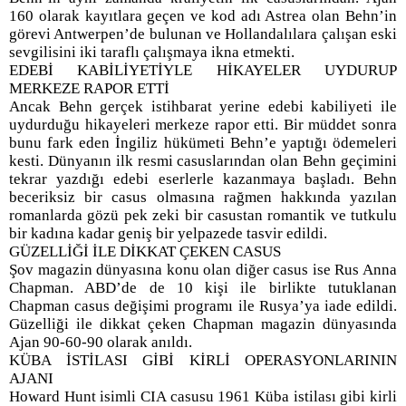
160 olarak kayıtlara geçen ve kod adı Astrea olan Behn’in
görevi Antwerpen’de bulunan ve Hollandalılara çalışan eski
sevgilisini iki taraflı çalışmaya ikna etmekti.
EDEBİ KABİLİYETİYLE HİKAYELER UYDURUP
MERKEZE RAPOR ETTİ
Ancak Behn gerçek istihbarat yerine edebi kabiliyeti ile
uydurduğu hikayeleri merkeze rapor etti. Bir müddet sonra
bunu fark eden İngiliz hükümeti Behn’e yaptığı ödemeleri
kesti. Dünyanın ilk resmi casuslarından olan Behn geçimini
tekrar yazdığı edebi eserlerle kazanmaya başladı. Behn
beceriksiz bir casus olmasına rağmen hakkında yazılan
romanlarda gözü pek zeki bir casustan romantik ve tutkulu
bir kadına kadar geniş bir yelpazede tasvir edildi.
GÜZELLİĞİ İLE DİKKAT ÇEKEN CASUS
Şov magazin dünyasına konu olan diğer casus ise Rus Anna
Chapman. ABD’de de 10 kişi ile birlikte tutuklanan
Chapman casus değişimi programı ile Rusya’ya iade edildi.
Güzelliği ile dikkat çeken Chapman magazin dünyasında
Ajan 90-60-90 olarak anıldı.
KÜBA İSTİLASI GİBİ KİRLİ OPERASYONLARININ
AJANI
Howard Hunt isimli CIA casusu 1961 Küba istilası gibi kirli