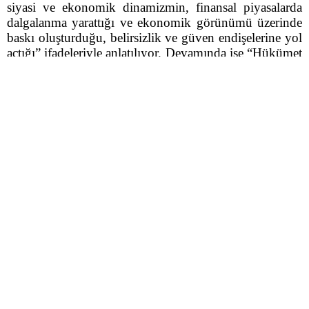
siyasi ve ekonomik dinamizmin, finansal piyasalarda
dalgalanma yarattığı ve ekonomik görünümü üzerinde
baskı oluşturduğu, belirsizlik ve güven endişelerine yol
açtığı” ifadeleriyle anlatılıyor. Devamında ise “Hükümet
bazı stratejik sektörlerde daha aktif bir rol oynuyor ve
siyasi muhalifleri hedef almak için ekonomik kurumları
ve düzenleyicileri kullanarak özel sektörün yargı
sistemine olan güvenini sarsıyor” denildi.
SEYAHAT UYARISINA YER VERİLDİ
Raporun seyahat bölümünde ise Türkiye’ye seyahat
edecek ABD vatandaşlarına yapılan uyarıya yer
verilerek şunlar kaydedildi: “ABD Dışişleri Bakanlığı
şu anda ABD vatandaşlarına Covid-19 nedeniyle
Türkiye’ye seyahat etmemelerini tavsiye ediyor.
Terörizm ve keyfi gözaltılar nedeniyle Türkiye’ye
seyahat ederken daha dikkatli olun. ‘CIA’ya göre 2020
yılında Türkiye’deki sığınmacıların ülkelerine göre
dağılımı da şöyle: ‘173.250 (Irak), 116.400
(Afganistan), 27.000 (İran) 2021 yılında Suriyeli
mülteci sayısı ise 3 milyon 735 bin 701 olarak