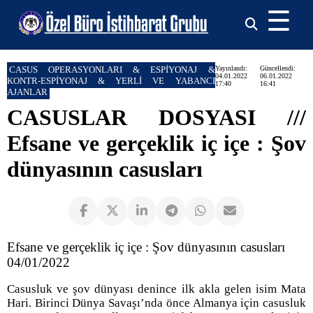
☰
CASUS OPERASYONLARI & ESPİYONAJ &
Yayınlandı:
Güncellendi:
04.01.2022
06.01.2022
KONTR-ESPİYONAJ & YERLİ VE YABANCI
17:40
16:41
AJANLAR
CASUSLAR DOSYASI ///
Efsane ve gerçeklik iç içe : Şov
dünyasının casusları
Efsane ve gerçeklik iç içe : Şov dünyasının casusları
04/01/2022
Casusluk ve şov dünyası denince ilk akla gelen isim Mata
Hari. Birinci Dünya Savaşı’nda önce Almanya için casusluk