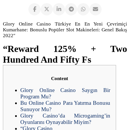
Glory Online Casino Türkiye En En Yeni Çevrimiçi
Kumarhane: Bonuslu Popüler Slot Makineleri: Genel Bakış
2022″
“Reward 125% + Two
Hundred And Fifty Fs
Content
Glory Online Casino Saygın Bir
Program Mu?
Bu Online Casino Para Yatırma Bonusu
Sunuyor Mu?
Glory Casino’da Microgaming’in
Oyunlarını Oynayabilir Miyim?
“Glory Casino