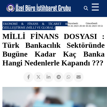
☰
EKONOMİ & FİNANS & TİCARET &
Yayınlandı:
Güncellendi:
01.02.2023 20:44
03.02.2023 19:51
ÖZELLEŞTİRME (MİLLİ VE GLOBAL)
MİLLİ FİNANS DOSYASI :
Türk Bankacılık Sektöründe
Bugüne Kadar Kaç Banka
Hangi Nedenlerle Kapandı ???