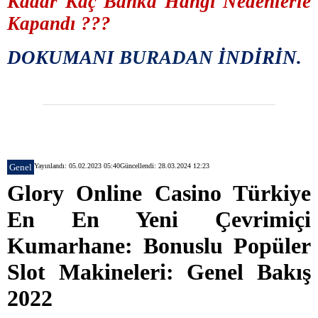
Kadar Kaç Banka Hangi Nedenlerle
Kapandı ???
DOKUMANI
BURADAN
İNDİRİN.
Genel
Yayınlandı: 05.02.2023 05:40
Güncellendi: 28.03.2024 12:23
Glory Online Casino Türkiye
En En Yeni Çevrimiçi
Kumarhane: Bonuslu Popüler
Slot Makineleri: Genel Bakış
2022