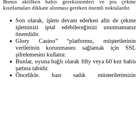
Bonus aktifken bahis gereksinimleri ve pra çekme
kısıtlamaları dikkate alınması gereken önemli noktalardır.
Son olarak, işlem devam ederken afin de çekme
işleminizi iptal edebileceğinizi unutmamanız
önemlidir.
Glory Casino” “platformu, müşterilerinin
verilerinin korunmasını sağlamak için SSL
şifrelemesini kullanır.
Bunlar, oyuna bağlı olarak fifty veya 60 kez bahis
şartına tabidir.
Öncelikle, bazı sadık müşterilerimizin
kumarhanenin yasallığı konusundaki şüphelerini
gidermemize izin verin.
Glory Casino bu konuda dikkat çekici bir şekilde
öne çıkıyor ve rakiplerine göre birçok avantaj
sunuyor.
Glory On line casino, Mega Moolah de uma dahil
olmak üzere oyuncularına geniş bir Microgaming
oyun yelpazesine sahiptir.