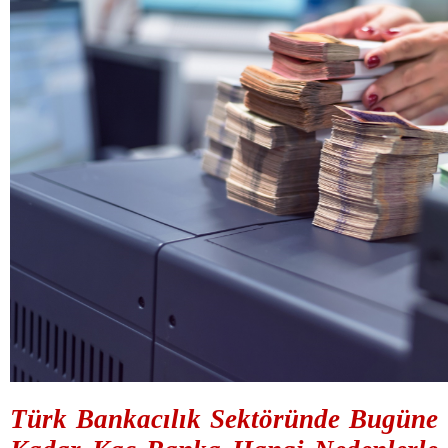
Türk Bankacılık Sektöründe Bugüne