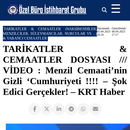
☰
TARİKATLER & CEMAATLER (NAKŞİBENDİLER,
Yayınlandı:
Güncellendi:
03.04.2023
08.04.2023
MENZİLCİLER, SÜLEYMANCILAR, NURCULAR VS ...)
18:24
17:17
& YABANCI CEMAATLER
TARİKATLER &
CEMAATLER DOSYASI ///
VİDEO : Menzil Cemaati’nin
Gizli ‘Cumhuriyeti !!!! – Şok
Edici Gerçekler! – KRT Haber