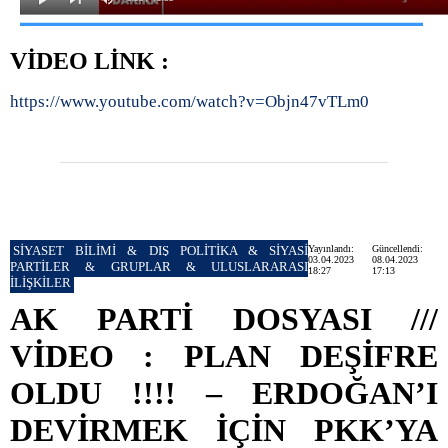
VİDEO LİNK :
https://www.youtube.com/watch?v=Objn47vTLm0
SİYASET BİLİMİ & DIŞ POLİTİKA & SİYASİ
Yayınlandı:
Güncellendi:
03.04.2023
08.04.2023
PARTİLER & GRUPLAR & ULUSLARARASI
18:27
17:13
İLİŞKİLER
AK PARTİ DOSYASI ///
VİDEO : PLAN DEŞİFRE
OLDU !!!! – ERDOĞAN’I
DEVİRMEK İÇİN PKK’YA