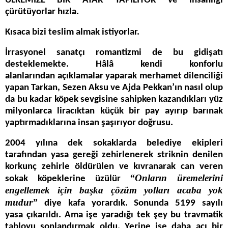
ÜLKEMİZE BİR AYAR YAPILIYOR ve insanlığı
çürütüyorlar hızla.
Kısaca bizi teslim almak istiyorlar.
İrrasyonel sanatçı romantizmi de bu gidişatı
desteklemekte. Hâlâ kendi konforlu
alanlarından açıklamalar yaparak merhamet dilenciliği
yapan Tarkan, Sezen Aksu ve Ajda Pekkan’ın nasıl olup
da bu kadar köpek sevgisine sahipken kazandıkları yüz
milyonlarca liracıktan küçük bir pay ayırıp barınak
yaptırmadıklarına insan şaşırıyor doğrusu.
2004 yılına dek sokaklarda belediye ekipleri
tarafından yasa gereği zehirlenerek striknin denilen
korkunç zehirle öldürülen ve kıvranarak can veren
“Onların üremelerini
sokak köpeklerine üzülür
engellemek için başka çözüm yolları acaba yok
mudur”
diye kafa yorardık. Sonunda 5199 sayılı
yasa çıkarıldı. Ama işe yaradığı tek şey bu travmatik
tabloyu sonlandırmak oldu. Yerine ise daha acı bir