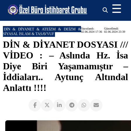
☰
DİN & DİYANET & ATEİZM & DEİZM &
Yayınlandı:
Güncellendi:
02.06.2024 17:36
02.06.2024 23:39
SİYASAL İSLAM & TASAVVUF
DİN & DİYANET DOSYASI ///
VİDEO : – Aslında Hz. İsa
Diye Biri Yaşamamıştır –
İddiaları.. Aytunç Altındal
Anlattı !!!!