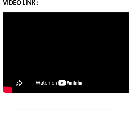
VİDEO LİNK :