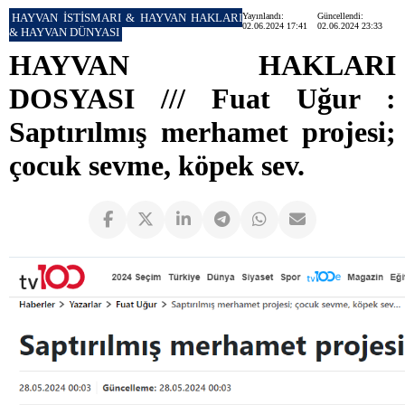
HAYVAN İSTİSMARI & HAYVAN HAKLARI
Yayınlandı:
Güncellendi:
02.06.2024 17:41
02.06.2024 23:33
& HAYVAN DÜNYASI
HAYVAN HAKLARI
DOSYASI /// Fuat Uğur :
Saptırılmış merhamet projesi;
çocuk sevme, köpek sev.