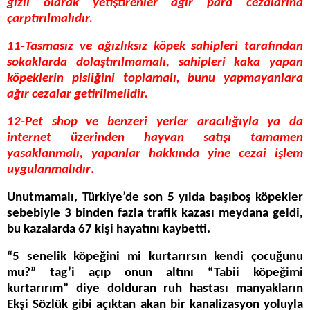
gizli olarak yetiştirenler ağır para cezalarına
çarptırılmalıdır.
11-Tasmasız ve ağızlıksız köpek sahipleri tarafından
sokaklarda dolaştırılmamalı, sahipleri kaka yapan
köpeklerin pisliğini toplamalı, bunu yapmayanlara
ağır cezalar getirilmelidir.
12-Pet shop ve benzeri yerler aracılığıyla ya da
internet üzerinden hayvan satışı tamamen
yasaklanmalı, yapanlar hakkında yine cezai işlem
uygulanmalıdır
.
Unutmamalı, Türkiye’de son 5 yılda başıboş köpekler
sebebiyle 3 binden fazla trafik kazası meydana geldi,
bu kazalarda 67 kişi hayatını kaybetti.
“5 senelik köpeğini mi kurtarırsın kendi çocuğunu
mu?” tag’i açıp onun altını “Tabii köpeğimi
kurtarırım” diye dolduran ruh hastası manyakların
Ekşi Sözlük gibi açıktan akan bir kanalizasyon yoluyla