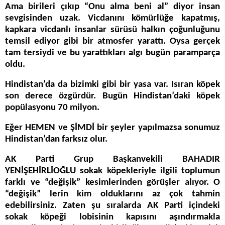
Ama birileri çıkıp “Onu alma beni al” diyor insan
sevgisinden uzak. Vicdanını kömürlüğe kapatmış,
kapkara vicdanlı insanlar sürüsü halkın çoğunluğunu
temsil ediyor gibi bir atmosfer yarattı. Oysa gerçek
tam tersiydi ve bu yarattıkları algı bugün paramparça
oldu.
Hindistan’da da bizimki gibi bir yasa var. Isıran köpek
son derece özgürdür. Bugün Hindistan’daki köpek
popülasyonu 70 milyon.
Eğer HEMEN ve ŞİMDİ bir şeyler yapılmazsa sonumuz
Hindistan’dan farksız olur.
AK Parti Grup Başkanvekili BAHADIR
YENİŞEHİRLİOĞLU sokak köpekleriyle ilgili toplumun
farklı ve “değişik” kesimlerinden görüşler alıyor. O
“değişik” lerin kim olduklarını az çok tahmin
edebilirsiniz. Zaten şu sıralarda AK Parti içindeki
sokak köpeği lobisinin kapısını aşındırmakla