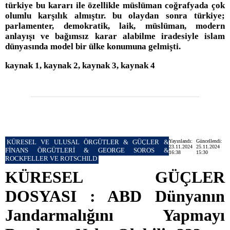
türkiye bu kararı ile özellikle müslüman coğrafyada çok
olumlu karşılık almıştır. bu olaydan sonra türkiye;
parlamenter, demokratik, laik, müslüman, modern
anlayışı ve bağımsız karar alabilme iradesiyle islam
dünyasında model bir ülke konumuna gelmişti.
kaynak 1, kaynak 2, kaynak 3, kaynak 4
KÜRESEL VE ULUSAL ÖRGÜTLER & GÜÇLER &
Yayınlandı:
Güncellendi:
23.11.2024
25.11.2024
FİNANS ÖRGÜTLERİ & GEORGE SOROS &
16:38
15:30
ROCKFELLER VE ROTSCHILD
KÜRESEL GÜÇLER
DOSYASI : ABD Dünyanın
Jandarmalığını Yapmayı