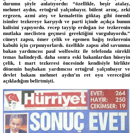
durumu şöyle anlatıyordu: “özellikle, beşir atalay,
mehmet aydın, ertuğrul yalçınbayır, bülent arınç, zeki
ergezen, azmi ateş ve kemalettin göktaş gibi önemli
isimler tezkereye karşıydı ve parti içinde açıkça bunun
kulisini yapıyordu. recep tayyip erdoğan ise tezkerenin
mutlaka meclisten geçmesi gerektiğini vurguluyordu.”
cüneyt zapsu, ömer çelik ve egemen bağış tezkerenin
kabulü için çırpınıyorlardı. özellikle zapsu abd savunma
bakan yardımcısı paul wolfowitz ile telefonda sürekli
temas halindeydi. daha sonra eski bakanlardan hüseyin
çelik, 1 mart tezkeresi öncesinde kendisiyle birlikte
dönemin başbakan yardımcısı ertuğrul yalçınbayır ve
devlet bakanı mehmet aydın’ın ret oyu vereceğini
açıkladığını belirtmişti.