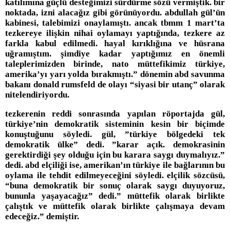
katılımına güçlü desteğimizi sürdürme sözü vermiştik. bir
noktada, izni alacağız gibi görünüyordu. abdullah gül’ün
kabinesi, talebimizi onaylamıştı. ancak tbmm 1 mart’ta
tezkereye ilişkin nihai oylamayı yaptığında, tezkere az
farkla kabul edilmedi. hayal kırıklığına ve hüsrana
uğramıştım. şimdiye kadar yaptığımız en önemli
taleplerimizden birinde, nato müttefikimiz türkiye,
amerika’yı yarı yolda bırakmıştı.” dönemin abd savunma
bakanı donald rumsfeld de olayı “siyasi bir utanç” olarak
nitelendiriyordu.
tezkerenin reddi sonrasında yapılan röportajda gül,
türkiye’nin demokratik sisteminin kesin bir biçimde
konuştuğunu söyledi. gül, ”türkiye bölgedeki tek
demokratik ülke” dedi. ”karar açık. demokrasinin
gerektirdiği şey olduğu için bu karara saygı duymalıyız.”
dedi. abd elçiliği ise, amerikan’ın türkiye ile bağlarının bu
oylama ile tehdit edilmeyeceğini söyledi. elçilik sözcüsü,
“buna demokratik bir sonuç olarak saygı duyuyoruz,
bununla yaşayacağız” dedi.” müttefik olarak birlikte
çalıştık ve müttefik olarak birlikte çalışmaya devam
edeceğiz.” demiştir.