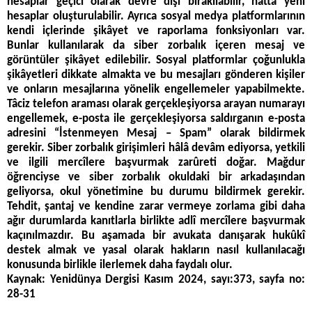
hesaplar geçici olarak devre dışı bırakılabilir, hattâ yeni
hesaplar oluşturulabilir. Ayrıca sosyal medya platformlarının
kendi içlerinde şikâyet ve raporlama fonksiyonları var.
Bunlar kullanılarak da siber zorbalık içeren mesaj ve
görüntüler şikâyet edilebilir. Sosyal platformlar çoğunlukla
şikâyetleri dikkate almakta ve bu mesajları gönderen kişiler
ve onların mesajlarına yönelik engellemeler yapabilmekte.
Tâciz telefon araması olarak gerçekleşiyorsa arayan numarayı
engellemek, e-posta ile gerçekleşiyorsa saldırganın e-posta
adresini “İstenmeyen Mesaj – Spam” olarak bildirmek
gerekir. Siber zorbalık girişimleri hâlâ devâm ediyorsa, yetkili
ve ilgili mercîlere başvurmak zarûreti doğar. Mağdur
öğrenciyse ve siber zorbalık okuldaki bir arkadaşından
geliyorsa, okul yönetimine bu durumu bildirmek gerekir.
Tehdit, şantaj ve kendine zarar vermeye zorlama gibi daha
ağır durumlarda kanıtlarla birlikte adlî mercîlere başvurmak
kaçınılmazdır. Bu aşamada bir avukata danışarak hukûkî
destek almak ve yasal olarak hakların nasıl kullanılacağı
konusunda birlikle ilerlemek daha faydalı olur.
Kaynak: Yenidünya Dergisi Kasım 2024, sayı:373, sayfa no:
28-31