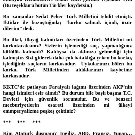
(Bu teşekkürü bütün Türkler kaydetsin.)
Bir zamanlar Sedat Peker Türk Milletini tehdit etmişti.
İktidar ile bozuştuğuda; “korku salmak içindi, özür
dilerim” dedi.
Bu ilkel, ilkçağ kalıntıları üzerinden Türk Milletini mi
korkutacaksınız? Sizlerin işlemediği suç, yapmadığınız
kötülük kalmadı? Kaldıysa da aklınıza gelmediği için
kalmıştır. Sizi giderek daha çok bataklığa çeken bu korku,
işlediğiniz suçların korkusudur. Uykularınızı bölen bu
korku, Türk Milletinden aldıklarınızı kaybetme
korkusudur.
KKTC’de patlayan Faralyalı lağımı üzerinden AKP’nin
hangi isimleri esir alındı? Bu durum bile başlı başına T.C.
Devleti için güvenlik sorunudur. Bu ve benzeri
mecburiyetlerin esareti üzerinden mi ülkeyi
emmperyalizme peşkeş çektiniz?
*** *** ***
Kim Atatürk düşmanı? İngiliz, ABD, Fransız, Yunan…