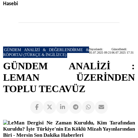
Hasebi
GÜNDEM ANALİZİ & DEĞERLENDİRME &
Yayınlandı:
Güncellendi:
05.07.2025 09:21
06.07.2025 17:31
RÖPORTAJ (TÜRKÇE & İNGİLİZCE)
GÜNDEM ANALİZİ :
LEMAN ÜZERİNDEN
TOPLU TECAVÜZ