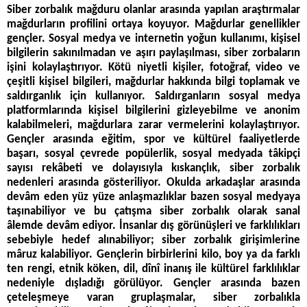
Siber zorbalık mağduru olanlar arasında yapılan araştırmalar
mağdurların profilini ortaya koyuyor. Mağdurlar genellikler
gençler. Sosyal medya ve internetin yoğun kullanımı, kişisel
bilgilerin sakınılmadan ve aşırı paylaşılması, siber zorbaların
işini kolaylaştırıyor. Kötü niyetli kişiler, fotoğraf, video ve
çeşitli kişisel bilgileri, mağdurlar hakkında bilgi toplamak ve
saldırganlık için kullanıyor. Saldırganların sosyal medya
platformlarında kişisel bilgilerini gizleyebilme ve anonim
kalabilmeleri, mağdurlara zarar vermelerini kolaylaştırıyor.
Gençler arasında eğitim, spor ve kültürel faaliyetlerde
başarı, sosyal çevrede popülerlik, sosyal medyada tâkipçi
sayısı rekâbeti ve dolayısıyla kıskançlık, siber zorbalık
nedenleri arasında gösteriliyor. Okulda arkadaşlar arasında
devâm eden yüz yüze anlaşmazlıklar bazen sosyal medyaya
taşınabiliyor ve bu çatışma siber zorbalık olarak sanal
âlemde devâm ediyor. İnsanlar dış görünüşleri ve farklılıkları
sebebiyle hedef alınabiliyor; siber zorbalık girişimlerine
mâruz kalabiliyor. Gençlerin birbirlerini kilo, boy ya da farklı
ten rengi, etnik köken, dil, dînî inanış ile kültürel farklılıklar
nedeniyle dışladığı görülüyor. Gençler arasında bazen
çeteleşmeye varan gruplaşmalar, siber zorbalıkla