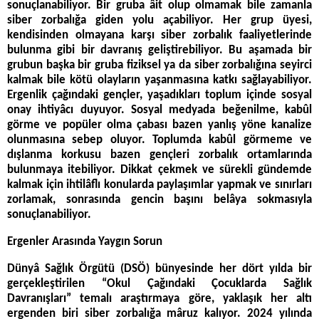
sonuçlanabiliyor. Bir gruba âit olup olmamak bile zamanla
siber zorbalığa giden yolu açabiliyor. Her grup üyesi,
kendisinden olmayana karşı siber zorbalık faaliyetlerinde
bulunma gibi bir davranış geliştirebiliyor. Bu aşamada bir
grubun başka bir gruba fiziksel ya da siber zorbalığına seyirci
kalmak bile kötü olayların yaşanmasına katkı sağlayabiliyor.
Ergenlik çağındaki gençler, yaşadıkları toplum içinde sosyal
onay ihtiyâcı duyuyor. Sosyal medyada beğenilme, kabûl
görme ve popüler olma çabası bazen yanlış yöne kanalize
olunmasına sebep oluyor. Toplumda kabûl görmeme ve
dışlanma korkusu bazen gençleri zorbalık ortamlarında
bulunmaya itebiliyor. Dikkat çekmek ve sürekli gündemde
kalmak için ihtilâflı konularda paylaşımlar yapmak ve sınırları
zorlamak, sonrasında gencin başını belâya sokmasıyla
sonuçlanabiliyor.
Ergenler Arasında Yaygın Sorun
Dünyâ Sağlık Örgütü (DSÖ) bünyesinde her dört yılda bir
gerçekleştirilen “Okul Çağındaki Çocuklarda Sağlık
Davranışları” temalı araştırmaya göre, yaklaşık her altı
ergenden biri siber zorbalığa mâruz kalıyor. 2024 yılında