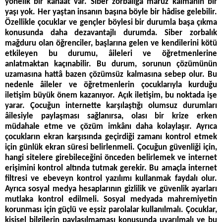
yönelik bir kanâat var. Siber zorbalığa mâruz kalmanın bir
yaşı yok. Her yaştan insanın başına böyle bir hâdise gelebilir.
Özellikle çocuklar ve gençler böylesi bir durumla başa çıkma
konusunda daha dezavantajlı durumda. Siber zorbalık
mağduru olan öğrenciler, başlarına gelen ve kendilerini kötü
etkileyen bu durumu, âileleri ve öğretmenlerine
anlatmaktan kaçınabilir. Bu durum, sorunun çözümünün
uzamasına hattâ bazen çözümsüz kalmasına sebep olur. Bu
nedenle âileler ve öğretmenlerin çocuklarıyla kurduğu
iletişim büyük önem kazanıyor. Açık iletişim, bu noktada işe
yarar. Çocuğun internette karşılaştığı olumsuz durumları
âilesiyle paylaşması sağlanırsa, olası bir krize erken
müdahale etme ve çözüm imkânı daha kolaylaşır. Ayrıca
çocukların ekran karşısında geçirdiği zamanı kontrol etmek
için günlük ekran süresi belirlenmeli. Çocuğun güvenliği için,
hangi sitelere girebileceğini önceden belirlemek ve internet
erişimini kontrol altında tutmak gerekir. Bu amaçla internet
filtresi ve ebeveyn kontrol yazılımı kullanmak faydalı olur.
Ayrıca sosyal medya hesaplarının gizlilik ve güvenlik ayarları
mutlaka kontrol edilmeli. Sosyal medyada mahremiyetin
korunması için güçlü ve eşsiz parolalar kullanılmalı. Çocuklar,
kişisel bilgilerin paylaşılmaması konusunda uyarılmalı ve bu