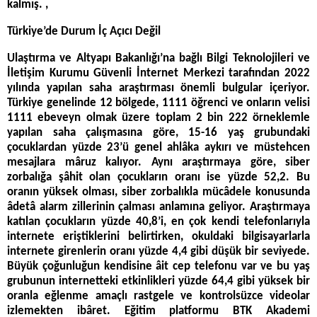
kalmış. ,
Türkiye’de Durum İç Açıcı Değil
Ulaştırma ve Altyapı Bakanlığı’na bağlı Bilgi Teknolojileri ve
İletişim Kurumu Güvenli İnternet Merkezi tarafından 2022
yılında yapılan saha araştırması önemli bulgular içeriyor.
Türkiye genelinde 12 bölgede, 1111 öğrenci ve onların velisi
1111 ebeveyn olmak üzere toplam 2 bin 222 örneklemle
yapılan saha çalışmasına göre, 15-16 yaş grubundaki
çocuklardan yüzde 23’ü genel ahlâka aykırı ve müstehcen
mesajlara mâruz kalıyor. Aynı araştırmaya göre, siber
zorbalığa şâhit olan çocukların oranı ise yüzde 52,2. Bu
oranın yüksek olması, siber zorbalıkla mücâdele konusunda
âdetâ alarm zillerinin çalması anlamına geliyor. Araştırmaya
katılan çocukların yüzde 40,8’i, en çok kendi telefonlarıyla
internete eriştiklerini belirtirken, okuldaki bilgisayarlarla
internete girenlerin oranı yüzde 4,4 gibi düşük bir seviyede.
Büyük çoğunluğun kendisine âit cep telefonu var ve bu yaş
grubunun internetteki etkinlikleri yüzde 64,4 gibi yüksek bir
oranla eğlenme amaçlı rastgele ve kontrolsüzce videolar
izlemekten ibâret. Eğitim platformu BTK Akademi