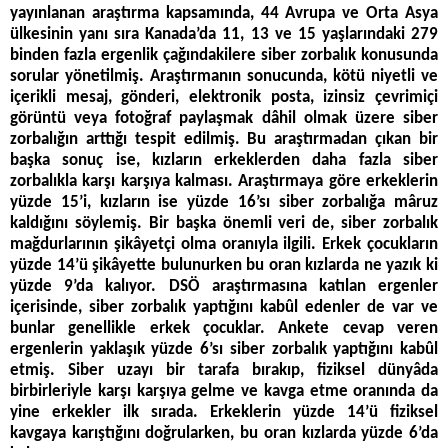
yayınlanan araştırma kapsamında, 44 Avrupa ve Orta Asya
ülkesinin yanı sıra Kanada’da 11, 13 ve 15 yaşlarındaki 279
binden fazla ergenlik çağındakilere siber zorbalık konusunda
sorular yönetilmiş. Araştırmanın sonucunda, kötü niyetli ve
içerikli mesaj, gönderi, elektronik posta, izinsiz çevrimiçi
görüntü veya fotoğraf paylaşmak dâhil olmak üzere siber
zorbalığın arttığı tespit edilmiş. Bu araştırmadan çıkan bir
başka sonuç ise, kızların erkeklerden daha fazla siber
zorbalıkla karşı karşıya kalması. Araştırmaya göre erkeklerin
yüzde 15’i, kızların ise yüzde 16’sı siber zorbalığa mâruz
kaldığını söylemiş. Bir başka önemli veri de, siber zorbalık
mağdurlarının şikâyetçi olma oranıyla ilgili. Erkek çocukların
yüzde 14’ü şikâyette bulunurken bu oran kızlarda ne yazık ki
yüzde 9’da kalıyor. DSÖ araştırmasına katılan ergenler
içerisinde, siber zorbalık yaptığını kabûl edenler de var ve
bunlar genellikle erkek çocuklar. Ankete cevap veren
ergenlerin yaklaşık yüzde 6’sı siber zorbalık yaptığını kabûl
etmiş. Siber uzayı bir tarafa bırakıp, fiziksel dünyâda
birbirleriyle karşı karşıya gelme ve kavga etme oranında da
yine erkekler ilk sırada. Erkeklerin yüzde 14’ü fiziksel
kavgaya karıştığını doğrularken, bu oran kızlarda yüzde 6’da