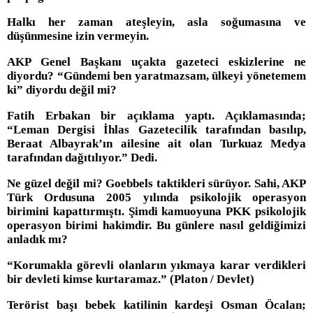
Halkı her zaman ateşleyin, asla soğumasına ve
düşünmesine izin vermeyin.
AKP Genel Başkanı uçakta gazeteci eskizlerine ne
diyordu? “Gündemi ben yaratmazsam, ülkeyi yönetemem
ki” diyordu değil mi?
Fatih Erbakan bir açıklama yaptı. Açıklamasında;
“Leman Dergisi İhlas Gazetecilik tarafından basılıp,
Beraat Albayrak’ın ailesine ait olan Turkuaz Medya
tarafından dağıtılıyor.” Dedi.
Ne güzel değil mi? Goebbels taktikleri sürüyor. Sahi, AKP
Türk Ordusuna 2005 yılında psikolojik operasyon
birimini kapattırmıştı. Şimdi kamuoyuna PKK psikolojik
operasyon birimi hakimdir. Bu günlere nasıl geldiğimizi
anladık mı?
“Korumakla görevli olanların yıkmaya karar verdikleri
bir devleti kimse kurtaramaz.” (Platon / Devlet)
Terörist başı bebek katilinin kardeşi Osman Öcalan;