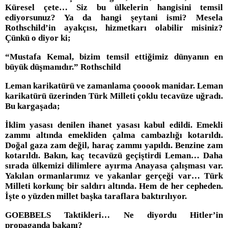
Küresel çete… Siz bu ülkelerin hangisini temsil
ediyorsunuz? Ya da hangi şeytani ismi? Mesela
Rothschild’in ayakçısı, hizmetkarı olabilir misiniz?
Çünkü o diyor ki;
“Mustafa Kemal, bizim temsil ettiğimiz dünyanın en
büyük düşmanıdır.” Rothschild
Leman karikatürü ve zamanlama çooook manidar. Leman
karikatürü üzerinden Türk Milleti çoklu tecavüze uğradı.
Bu kargaşada;
İklim yasası denilen ihanet yasası kabul edildi. Emekli
zammı altında emekliden çalma cambazlığı kotarıldı.
Doğal gaza zam değil, haraç zammı yapıldı. Benzine zam
kotarıldı. Bakın, kaç tecavüzü geçiştirdi Leman… Daha
sırada ülkemizi dilimlere ayırma Anayasa çalışması var.
Yakılan ormanlarımız ve yakanlar gerçeği var… Türk
Milleti korkunç bir saldırı altında. Hem de her cepheden.
İşte o yüzden millet başka taraflara baktırılıyor.
GOEBBELS Taktikleri… Ne diyordu Hitler’in
propaganda bakanı?