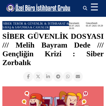
☰
SİBER TERÖR & GÜVENLİK & İSTİHBARAT &
Yayınlandı:
Güncellendi:
03.07.2025
05.07.2025 19:29
SAVAŞ & SAVUNMA & CASUSLUK
16:01
SİBER GÜVENLİK DOSYASI
/// Melih Bayram Dede ///
Gençliğin Krizi : Siber
Zorbalık