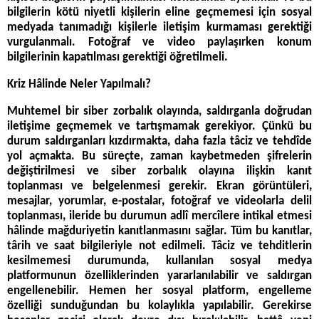
bilgilerin kötü niyetli kişilerin eline geçmemesi için sosyal
medyada tanımadığı kişilerle iletişim kurmaması gerektiği
vurgulanmalı. Fotoğraf ve video paylaşırken konum
bilgilerinin kapatılması gerektiği öğretilmeli.
Kriz Hâlinde Neler Yapılmalı?
Muhtemel bir siber zorbalık olayında, saldırganla doğrudan
iletişime geçmemek ve tartışmamak gerekiyor. Çünkü bu
durum saldırganları kızdırmakta, daha fazla tâciz ve tehdîde
yol açmakta. Bu süreçte, zaman kaybetmeden şifrelerin
değiştirilmesi ve siber zorbalık olayına ilişkin kanıt
toplanması ve belgelenmesi gerekir. Ekran görüntüleri,
mesajlar, yorumlar, e-postalar, fotoğraf ve videolarla delil
toplanması, ileride bu durumun adlî mercîlere intikal etmesi
hâlinde mağduriyetin kanıtlanmasını sağlar. Tüm bu kanıtlar,
târih ve saat bilgileriyle not edilmeli. Tâciz ve tehditlerin
kesilmemesi durumunda, kullanılan sosyal medya
platformunun özelliklerinden yararlanılabilir ve saldırgan
engellenebilir. Hemen her sosyal platform, engelleme
özelliği sunduğundan bu kolaylıkla yapılabilir. Gerekirse