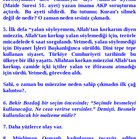
(Maide Suresi 51. ayet) yazan imama AKP soruşturma
açtırdı. Bu ayeti sildirdi. Bu tutumu; Kuran’ı silmek
değil de nedir? O zaman neden sesiniz çıkmadı.
5. İlk defa “yalan söyleyemem, Allah’tan korkarım diyen
müezzin, Allah’tan korkup yalan söylemediği için, terörle
mücadelede 6 saat sorgulandı. Yetmedi, yalan söylemediği
için Diyanet İşleri Başkanlığınca sürüldü. Dini tepe tepe
kullanan siyaset, Türkiye Cumhuriyeti tarihinde bu
ülkeye bir ilki yaşattı. Allahtan korkan müezzini Allah’tan
korkup, camide içki içtiler yalan ve iftirasını atmadığı
için sürdü. Yetmedi, görevden aldı.
Sahi, o zaman bu müezzine neden sahip çıkmadın ilk çağ
kalıntısı?.
6. Bekir Bozdağ bir seçim öncesinde; “Seçimde besmeleyi
kullanacağız. Ne ceza verirse versinler.” Demişti. Besmele
kullanılacak bir malzeme midir?
7. Daha yüzlerce olay var.
8. Müslüman Osmanlı kadınlarına tecavüz edilen