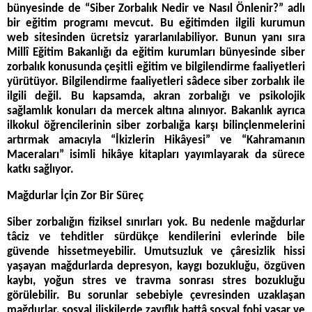
bünyesinde de “Siber Zorbalık Nedir ve Nasıl Önlenir?” adlı
bir eğitim programı mevcut. Bu eğitimden ilgili kurumun
web sitesinden ücretsiz yararlanılabiliyor. Bunun yanı sıra
Millî Eğitim Bakanlığı da eğitim kurumları bünyesinde siber
zorbalık konusunda çeşitli eğitim ve bilgilendirme faaliyetleri
yürütüyor. Bilgilendirme faaliyetleri sâdece siber zorbalık ile
ilgili değil. Bu kapsamda, akran zorbalığı ve psikolojik
sağlamlık konuları da mercek altına alınıyor. Bakanlık ayrıca
ilkokul öğrencilerinin siber zorbalığa karşı bilinçlenmelerini
artırmak amacıyla “İkizlerin Hikâyesi” ve “Kahramanın
Maceraları” isimli hikâye kitapları yayımlayarak da sürece
katkı sağlıyor.
Mağdurlar İçin Zor Bir Süreç
Siber zorbalığın fiziksel sınırları yok. Bu nedenle mağdurlar
tâciz ve tehditler sürdükçe kendilerini evlerinde bile
güvende hissetmeyebilir. Umutsuzluk ve çâresizlik hissi
yaşayan mağdurlarda depresyon, kaygı bozukluğu, özgüven
kaybı, yoğun stres ve travma sonrası stres bozukluğu
görülebilir. Bu sorunlar sebebiyle çevresinden uzaklaşan
mağdurlar, sosyal ilişkilerde zayıflık hattâ sosyal fobi yaşar ve