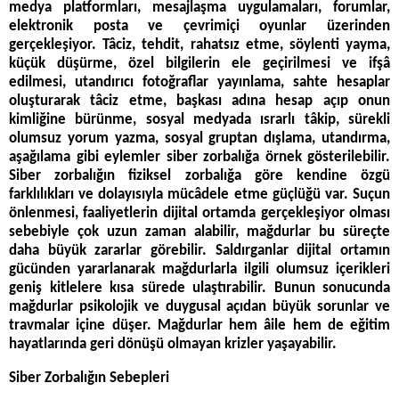
medya platformları, mesajlaşma uygulamaları, forumlar,
elektronik posta ve çevrimiçi oyunlar üzerinden
gerçekleşiyor. Tâciz, tehdit, rahatsız etme, söylenti yayma,
küçük düşürme, özel bilgilerin ele geçirilmesi ve ifşâ
edilmesi, utandırıcı fotoğraflar yayınlama, sahte hesaplar
oluşturarak tâciz etme, başkası adına hesap açıp onun
kimliğine bürünme, sosyal medyada ısrarlı tâkip, sürekli
olumsuz yorum yazma, sosyal gruptan dışlama, utandırma,
aşağılama gibi eylemler siber zorbalığa örnek gösterilebilir.
Siber zorbalığın fiziksel zorbalığa göre kendine özgü
farklılıkları ve dolayısıyla mücâdele etme güçlüğü var. Suçun
önlenmesi, faaliyetlerin dijital ortamda gerçekleşiyor olması
sebebiyle çok uzun zaman alabilir, mağdurlar bu süreçte
daha büyük zararlar görebilir. Saldırganlar dijital ortamın
gücünden yararlanarak mağdurlarla ilgili olumsuz içerikleri
geniş kitlelere kısa sürede ulaştırabilir. Bunun sonucunda
mağdurlar psikolojik ve duygusal açıdan büyük sorunlar ve
travmalar içine düşer. Mağdurlar hem âile hem de eğitim
hayatlarında geri dönüşü olmayan krizler yaşayabilir.
Siber Zorbalığın Sebepleri