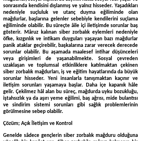
sonrasında kendisini dışlanmış ve yalnız hisseder. Yaşadıkları
nedeniyle suçluluk ve utanç duyma eğiliminde olan
mağdurlar, başlarına gelenler sebebiyle kendilerini suçlama
eğiliminde olabilir. Bu süreçte âile içi iletişimde sorunlar baş
gösterir. Mâruz kalınan siber zorbalık eylemleri nedeniyle
öfke, kızgınlık ve intikam duyguları yaşayan bazı mağdurlar
panik ataklar geçirebilir, başkalarına zarar verecek derecede
sorunlar olabilir. Bu aşamada maalesef intihar düşünceleri
veya girişimleri de yaşanabilmekte. Sosyal çevreden
uzaklaşan ve toplumsal etkinliklere katılmaktan çekinen
siber zorbalık mağdurları, iş ve eğitim hayatlarında da büyük
sorunlar hisseder. Yeni insanlarla tanışmaktan kaçınır ve
iletişim sorunları yaşamaya başlar. Daha içe kapanık hâle
gelir. Çekilmez hâl alan bu süreç, mağdurda uyku bozukluğu,
iştahsızlık ya da aşırı yeme eğilimi, baş ağrısı, mide bulantısı
ve sindirim sistemi sorunları gibi sağlık problemlerinin
görülmesine sebep olabilir.
Çözüm; Açık İletişim ve Kontrol
Genelde sâdece gençlerin siber zorbalık mağduru olduğuna