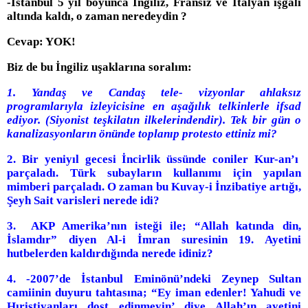
-İstanbul 5 yıl boyunca İngiliz, Fransız ve İtalyan işgali
altında kaldı, o zaman neredeydin ?
Cevap: YOK!
Biz de bu İngiliz uşaklarına soralım:
1. Yandaş ve Candaş tele- vizyonlar ahlaksız
programlarıyla izleyicisine en aşağılık telkinlerle ifsad
ediyor. (Siyonist teşkilatın ilkelerindendir). Tek bir gün o
kanalizasyonların önünde toplanıp protesto ettiniz mi?
2. Bir yeniyıl gecesi İncirlik üssünde coniler Kur-an’ı
parçaladı. Türk subayların kullanımı için yapılan
mimberi parçaladı. O zaman bu Kuvay-i İnzibatiye artığı,
Şeyh Sait varisleri nerede idi?
3. AKP Amerika’nın isteği ile; “Allah katında din,
İslamdır” diyen Al-i İmran suresinin 19. Ayetini
hutbelerden kaldırdığında nerede idiniz?
4. -2007’de İstanbul Eminönü’ndeki Zeynep Sultan
camiinin duyuru tahtasına; “Ey iman edenler! Yahudi ve
Hıristiyanları dost edinmeyin’ diye Allah’ın ayetini