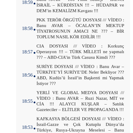
18:59
İSRAİL – KÜRDİSTAN !!! – HÜDAPAR ve
DEM’in KEMALİZM Kavgası !!!
.
PKK TERÖR ÖRGÜTÜ DOSYASI /// VİDEO :
Banu AVAR – ÖCALAN’IN MEKTUP
18:58
TİYATROSUNUN AMACI NE ??? – BİR
TOPLUM NASIL KÖR EDİLİR !!!
.
CIA DOSYASI /// VİDEO : Korkunç
18:57
Operasyon !!! – TÜRK MİLLETİ ne yapmalı
??? – ABD-CIA’in Türk Casusu Kimdi ???
.
SURİYE DOSYASI /// VİDEO : Banu Avar –
TÜRKİYE’Yİ SURİYE’DE Neler Bekliyor ???
18:56
ABD, Kudüs’ü İsrail’in Başkenti mi Yapmak
İstiyor ???
.
YERLİ VE GLOBAL MEDYA DOSYASI ///
VİDEO : Banu AVAR – Ruzi Nazar, MİT ve
18:55
CİA !!! ALAYCI KUŞLAR – Satılık
Gazeteciler – ELİTLER VE PROPAGANDA !!!
.
KAFKASYA BÖLGESİ DOSYASI /// VİDEO :
İsrail-Gazze ve Çok Kutuplu Dünya’da
18:53
Türkiye, Rusya-Ukrayna Meselesi – Banu