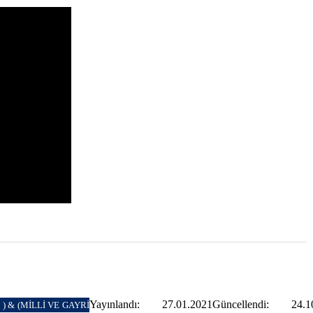
Yayınlandı: 27.01.2021
Güncellendi: 24.1
) & (MİLLİ VE GAYRİ