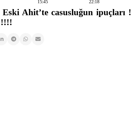
15:45
22:18
i Ahit’te casusluğun ipuçları !!
!!!!