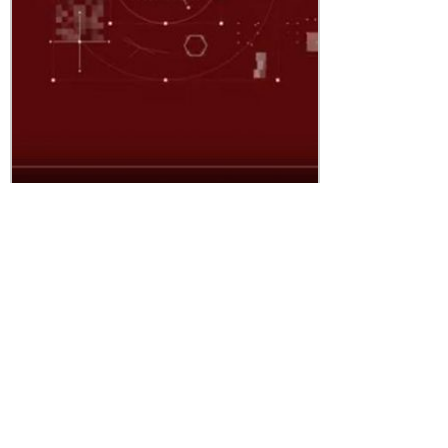
VİDEO LİNK :