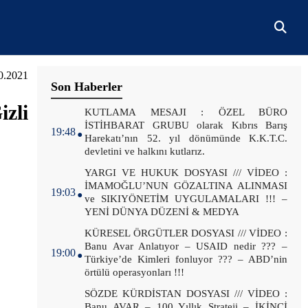
0.2021
Son Haberler
zli
.
KUTLAMA MESAJI : ÖZEL BÜRO
İSTİHBARAT GRUBU olarak Kıbrıs Barış
19:48
Harekatı’nın 52. yıl dönümünde K.K.T.C.
devletini ve halkını kutlarız.
.
YARGI VE HUKUK DOSYASI /// VİDEO :
İMAMOĞLU’NUN GÖZALTINA ALINMASI
19:03
ve SIKIYÖNETİM UYGULAMALARI !!! –
YENİ DÜNYA DÜZENİ & MEDYA
.
KÜRESEL ÖRGÜTLER DOSYASI /// VİDEO :
Banu Avar Anlatıyor – USAID nedir ??? –
19:00
Türkiye’de Kimleri fonluyor ??? – ABD’nin
örtülü operasyonları !!!
.
SÖZDE KÜRDİSTAN DOSYASI /// VİDEO :
Banu AVAR – 100 Yıllık Strateji – İKİNCİ