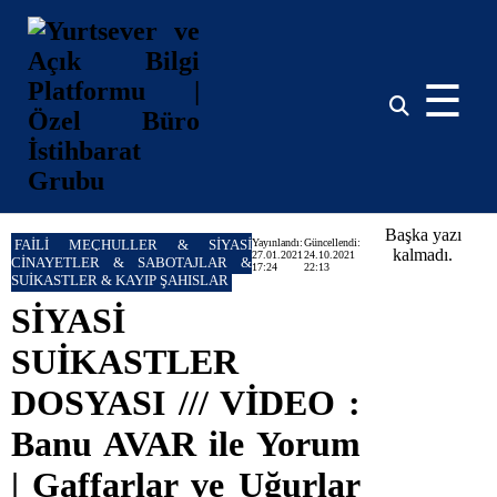
☰
Başka yazı
FAİLİ MEÇHULLER & SİYASİ
Yayınlandı:
Güncellendi:
kalmadı.
27.01.2021
24.10.2021
CİNAYETLER & SABOTAJLAR &
17:24
22:13
SUİKASTLER & KAYIP ŞAHISLAR
SİYASİ
SUİKASTLER
DOSYASI /// VİDEO :
Banu AVAR ile Yorum
| Gaffarlar ve Uğurlar