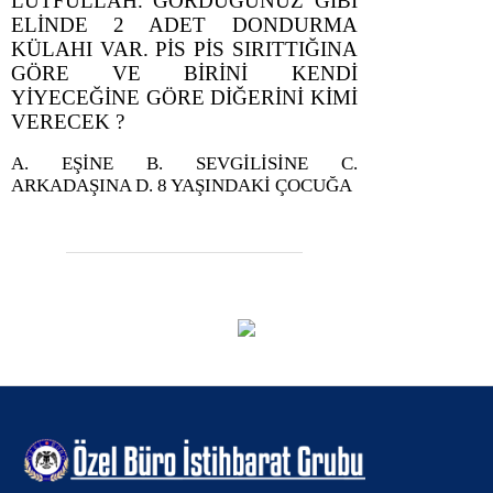
LÜTFULLAH. GÖRDÜĞÜNÜZ GİBİ
ELİNDE 2 ADET DONDURMA
KÜLAHI VAR. PİS PİS SIRITTIĞINA
GÖRE VE BİRİNİ KENDİ
YİYECEĞİNE GÖRE DİĞERİNİ KİMİ
VERECEK ?
A. EŞİNE B. SEVGİLİSİNE C.
ARKADAŞINA D. 8 YAŞINDAKİ ÇOCUĞA