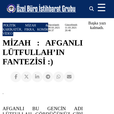
☰
Başka yazı
POLİTİK MİZAH &
Yayınlandı:
Güncellendi:
kalmadı.
09.03.2021
11.03.2021
KARİKATÜR, FIKRA, KOMİK
09:37
20:40
VİDEO
MİZAH : AFGANLI
LÜTFULLAH’IN
FANTEZİSİ :)
AFGANLI BU GENCİN ADI