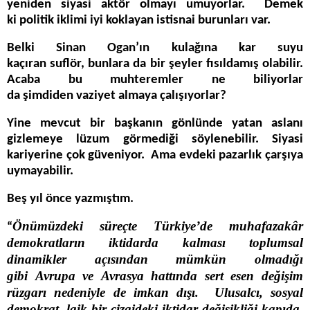
yeniden siyasi aktör olmayı umuyorlar. Demek
ki politik iklimi iyi koklayan istisnai burunları var.
Belki Sinan Ogan’ın kulağına kar suyu
kaçıran suflör, bunlara da bir şeyler fısıldamış olabilir.
Acaba bu muhteremler ne biliyorlar
da şimdiden vaziyet almaya çalışıyorlar?
Yine mevcut bir başkanın gönlünde yatan aslanı
gizlemeye lüzum görmediği söylenebilir. Siyasi
kariyerine çok güveniyor. Ama evdeki pazarlık çarşıya
uymayabilir.
Beş yıl önce yazmıştım.
Önümüzdeki süreçte Türkiye’de muhafazakâr
“
demokratların iktidarda kalması toplumsal
dinamikler açısından mümkün olmadığı
gibi Avrupa ve Avrasya hattında sert esen değişim
rüzgarı nedeniyle de imkan dışı. Ulusalcı, sosyal
demokrat, laik bir çizgideki iktidar değişikliği kapıda.