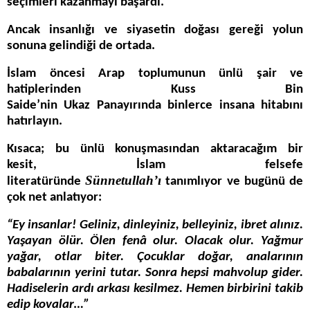
seçimleri kazanmayı başardı.
Ancak insanlığı ve siyasetin doğası gereği yolun
sonuna gelindiği de ortada.
İslam öncesi Arap toplumunun ünlü şair ve
hatiplerinden Kuss Bin
Saide’nin Ukaz Panayırında binlerce insana hitabını
hatırlayın.
Kısaca; bu ünlü konuşmasından aktaracağım bir
kesit, İslam felsefe
Sünnetullah’ı
literatüründe
tanımlıyor ve bugünü de
çok net anlatıyor:
“Ey insanlar! Geliniz, dinleyiniz, belleyiniz, ibret alınız.
Yaşayan ölür. Ölen fenâ olur. Olacak olur. Yağmur
yağar, otlar biter. Çocuklar doğar, analarının
babalarının yerini tutar. Sonra hepsi mahvolup gider.
Hadiselerin ardı arkası kesilmez. Hemen birbirini takib
edip kovalar…”