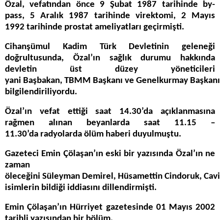
Özal, vefatından önce 9 Şubat 1987 tarihinde by-
pass, 5 Aralık 1987 tarihinde virektomi, 2 Mayıs
1992 tarihinde prostat ameliyatları geçirmişti.
Cihanşümul Kadim Türk Devletinin geleneği
doğrultusunda, Özal’ın sağlık durumu hakkında
devletin üst düzey yöneticileri
yani Başbakan, TBMM Başkanı ve Genelkurmay Başkanı 
bilgilendiriliyordu.
Özal’ın vefat ettiği saat 14.30’da açıklanmasına
rağmen alınan beyanlarda saat 11.15 –
11.30’da radyolarda ölüm haberi duyulmuştu.
Gazeteci Emin Çölaşan’ın eski bir yazısında Özal’ın ne
zaman
öleceğini Süleyman Demirel, Hüsamettin Cindoruk, Cavit
isimlerin bildiği iddiasını dillendirmişti.
Emin Çölaşan’ın Hürriyet gazetesinde 01 Mayıs 2002
tarihli yazısından bir bölüm.