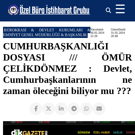
☰
BÜROKRASİ & DEVLET KURUMLARI &
Yayınlandı:
Güncellendi:
30.05.2024
31.05.2024
EMNİYET GENEL MÜDÜRLÜĞÜ & BAŞKANLIK
22:28
20:48
CUMHURBAŞKANLIĞI
DOSYASI /// ÖMÜR
ÇELİKDÖNMEZ : Devlet,
Cumhurbaşkanlarının ne
zaman öleceğini biliyor mu ???