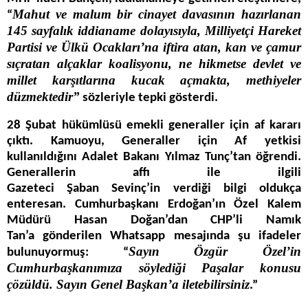
Mahut ve malum bir cinayet davasının hazırlanan
“
145 sayfalık iddianame dolayısıyla, Milliyetçi Hareket
Partisi ve Ülkü Ocakları’na iftira atan, kan ve çamur
sıçratan alçaklar koalisyonu, ne hikmetse devlet ve
millet karşıtlarına kucak açmakta, methiyeler
düzmektedir”
sözleriyle tepki gösterdi.
28 Şubat hükümlüsü emekli generaller için af kararı
çıktı. Kamuoyu, Generaller için Af yetkisi
kullanıldığını Adalet Bakanı Yılmaz Tunç’tan öğrendi.
Generallerin affı ile ilgili
Gazeteci Şaban Sevinç’in verdiği bilgi oldukça
enteresan. Cumhurbaşkanı Erdoğan’ın Özel Kalem
Müdürü Hasan Doğan’dan CHP’li Namık
Tan’a gönderilen Whatsapp mesajında şu ifadeler
Sayın Özgür Özel’in
bulunuyormuş: “
Cumhurbaşkanımıza söylediği Paşalar konusu
çözüldü. Sayın Genel Başkan’a iletebilirsiniz
.”