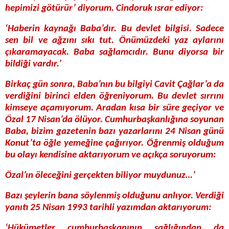
hepimizi götürür’ diyorum. Cindoruk ısrar ediyor:
‘Haberin kaynağı Baba’dır. Bu devlet bilgisi. Sadece
sen bil ve ağzını sıkı tut. Önümüzdeki yaz aylarını
çıkaramayacak. Baba sağlamcıdır. Bunu diyorsa bir
bildiği vardır.’
Birkaç gün sonra, Baba’nın bu bilgiyi Cavit Çağlar’a da
verdiğini birinci elden öğreniyorum. Bu devlet sırrını
kimseye açamıyorum. Aradan kısa bir süre geçiyor ve
Özal 17 Nisan’da ölüyor. Cumhurbaşkanlığına soyunan
Baba, bizim gazetenin bazı yazarlarını 24 Nisan günü
Konut’ta öğle yemeğine çağırıyor. Öğrenmiş olduğum
bu olayı kendisine aktarıyorum ve açıkça soruyorum:
Özal’ın öleceğini gerçekten biliyor muydunuz…’
Bazı şeylerin bana söylenmiş olduğunu anlıyor. Verdiği
yanıtı 25 Nisan 1993 tarihli yazımdan aktarıyorum:
‘Hükümetler cumhurbaşkanının sağlığından da