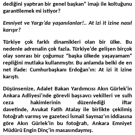
dediğini yaptıran bir genel başkan” imajı ile koltuğunu
garantilemek mi istiyor?
Emniyet ve Yargı’da yaşanılanlar!.. At izi it izine nasıl
karışır?
Türkiye çok farklı dinamikleri olan bir ülke. Bu
nedenle adrenalin çok fazla. Türkiye’de gelişen birçok
olay sonrası bir çoğumuz “başka ülkede yaşayamam”
repliğini mutlaka kullanmıştır. Bu anlamda belki de en
net ifade: Cumhurbaşkanı Erdoğan’ın: At izi it izine
karıştı.
Düşünsenize, Adalet Bakan Yardımcısı Akın Gürlek’in
Ankara Adliyesi’nde görevli başsavcı vekilleri ve sulh
ceza hakimlerinin düzenlediği iftar
davetinde, Avukat Fatih Atalay ile birlikte çekilmiş
fotoğrafı varmış ve gazeteci İsmail Saymaz’ın iddiasına
göre Akın Gürlek’in bu fotoğrafı, Ankara Emniyet
Müdürü Engin Dinç’in masasındaymış.