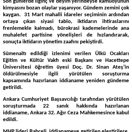
Son günlerde ilginç ve deyim yerindeyse kamuoyunun
kimyasını bozan olaylar yaşanıyor. Gündem zemini çok
kaygan. 31 Mart mahalli idareler seçiminin ardından
ortaya çıkan siyasi tablo, iktidarın ihtiraslarını
frenlemekle kalmadı, bürokrasi kademelerinde ana
muhalefet partisine yönelişleri de hızlandırarak,
sonuçta iktidarın yönetim zaafını pekiştirdi.
Sümenaltı edildiği izlenimi verilen Ülkü Ocakları
Eğitim ve Kültür Vakfı eski Başkanı ve Hacettepe
Üniversitesi öğretim üyesi Doç. Dr. Sinan Ateş’in
öldürülmesiyle ilgili yürütülen soruşturma
kapsamında hazırlanan iddianame yeniden gündeme
getirildi.
Ankara Cumhuriyet Başsavcılığı tarafından yürütülen
soruşturmada 22 sanık hakkında hazırlanan
iddianame, Ankara 32. Ağır Ceza Mahkemesince kabul
edildi.
MHP lideri Bahçeli, iddianameye getirilen eleştirilere,