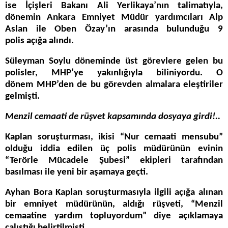
ise İçişleri Bakanı Ali Yerlikaya’nın talimatıyla,
dönemin Ankara Emniyet Müdür yardımcıları Alp
Aslan ile Oben Özay’ın arasında bulunduğu 9
polis açığa alındı.
Süleyman Soylu döneminde üst görevlere gelen bu
polisler, MHP’ye yakınlığıyla biliniyordu. O
dönem MHP’den de bu görevden almalara eleştiriler
gelmişti.
Menzil cemaati de rüşvet kapsamında dosyaya girdi!..
Kaplan soruşturması, ikisi “Nur cemaati mensubu”
olduğu iddia edilen üç polis müdürünün evinin
“Terörle Mücadele Şubesi” ekipleri tarafından
basılması ile yeni bir aşamaya geçti.
Ayhan Bora Kaplan soruşturmasıyla ilgili açığa alınan
bir emniyet müdürünün, aldığı rüşveti, “Menzil
cemaatine yardım topluyordum” diye açıklamaya
çalıştığı belirtilmişti.