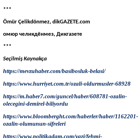
***
Ömür Çelikdönmez, dikGAZETE.com
омюр челикдёнмез, Дикгазете
***
Seçilmiş Kaynakça
https://mevzuhaber.com/basibosluk-belasi/
https://www.hurriyet.com.tr/ozali-oldurmusler-68928
https://m.haber7.com/guncel/haber/608781-ozalin-
olecegini-demirel-biliyordu
https://www.bloomberght.com/haberler/haber/1162201-
ozalin-olumunun-sifreleri
https://www.politikadam.com/yazi/fehmi-