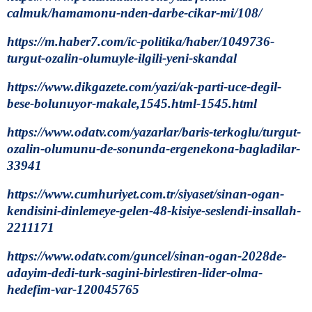
calmuk/hamamonu-nden-darbe-cikar-mi/108/
https://m.haber7.com/ic-politika/haber/1049736-
turgut-ozalin-olumuyle-ilgili-yeni-skandal
https://www.dikgazete.com/yazi/ak-parti-uce-degil-
bese-bolunuyor-makale,1545.html-1545.html
https://www.odatv.com/yazarlar/baris-terkoglu/turgut-
ozalin-olumunu-de-sonunda-ergenekona-bagladilar-
33941
https://www.cumhuriyet.com.tr/siyaset/sinan-ogan-
kendisini-dinlemeye-gelen-48-kisiye-seslendi-insallah-
2211171
https://www.odatv.com/guncel/sinan-ogan-2028de-
adayim-dedi-turk-sagini-birlestiren-lider-olma-
hedefim-var-120045765