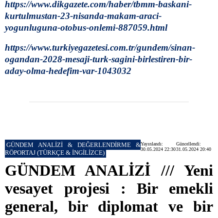
https://www.dikgazete.com/haber/tbmm-baskani-
kurtulmustan-23-nisanda-makam-araci-
yogunluguna-otobus-onlemi-887059.html
https://www.turkiyegazetesi.com.tr/gundem/sinan-
ogandan-2028-mesaji-turk-sagini-birlestiren-bir-
aday-olma-hedefim-var-1043032
GÜNDEM ANALİZİ & DEĞERLENDİRME &
Yayınlandı:
Güncellendi:
30.05.2024 22:30
31.05.2024 20:40
RÖPORTAJ (TÜRKÇE & İNGİLİZCE)
GÜNDEM ANALİZİ /// Yeni
vesayet projesi : Bir emekli
general, bir diplomat ve bir