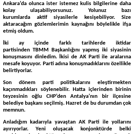
Ankara’da olunca ister istemez kulis bilgilerine daha
kolay ulaşabiliyorsunuz. Yolunuz bazı
kurumlarda aktif siyasilerle kesişebiliyor. Size
aktaracağım gözlemlerimin kaynağını böylelikle ifşa
etmiş oldum.
İki ay içinde farklı tarihlerde iktidar
partisinden TBMM Başkanlığını yapmış iki siyasinin
konuşmasını dinledim. İkisi de AK Parti ile aralarına
mesafe koyuyor. Parti adına konuşmadıklarını özellikle
belirtiyorlar.
Son dönem parti politikalarını eleştirmekten
kaçınmadıkları söylenebilir. Hatta içlerinden birinin
teyzesinin oğlu CHP’den Antalya’nın bir ilçesine
belediye başkanı seçilmiş. Hazret de bu durumdan çok
memnun.
Anladığım kadarıyla yavaştan AK Parti ile yollarını
ayırıyorlar. Yeni oluşacak konjonktürde belki