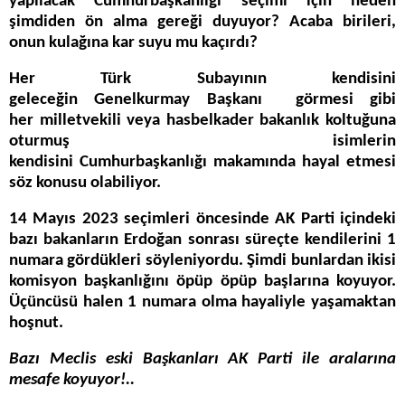
yapılacak Cumhurbaşkanlığı seçimi için neden
şimdiden ön alma gereği duyuyor? Acaba birileri,
onun kulağına kar suyu mu kaçırdı?
Her Türk Subayının kendisini
geleceğin Genelkurmay Başkanı görmesi gibi
her milletvekili veya hasbelkader bakanlık koltuğuna
oturmuş isimlerin
kendisini Cumhurbaşkanlığı makamında hayal etmesi
söz konusu olabiliyor.
14 Mayıs 2023 seçimleri öncesinde AK Parti içindeki
bazı bakanların Erdoğan sonrası süreçte kendilerini 1
numara gördükleri söyleniyordu. Şimdi bunlardan ikisi
komisyon başkanlığını öpüp öpüp başlarına koyuyor.
Üçüncüsü halen 1 numara olma hayaliyle yaşamaktan
hoşnut.
Bazı Meclis eski Başkanları AK Parti ile aralarına
mesafe koyuyor!..