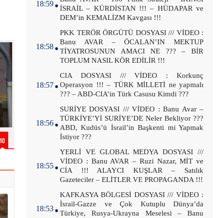
18:59
İSRAİL – KÜRDİSTAN !!! – HÜDAPAR ve
DEM’in KEMALİZM Kavgası !!!
.
PKK TERÖR ÖRGÜTÜ DOSYASI /// VİDEO :
Banu AVAR – ÖCALAN’IN MEKTUP
18:58
TİYATROSUNUN AMACI NE ??? – BİR
TOPLUM NASIL KÖR EDİLİR !!!
.
CIA DOSYASI /// VİDEO : Korkunç
18:57
Operasyon !!! – TÜRK MİLLETİ ne yapmalı
??? – ABD-CIA’in Türk Casusu Kimdi ???
.
SURİYE DOSYASI /// VİDEO : Banu Avar –
TÜRKİYE’Yİ SURİYE’DE Neler Bekliyor ???
18:56
ABD, Kudüs’ü İsrail’in Başkenti mi Yapmak
İstiyor ???
.
YERLİ VE GLOBAL MEDYA DOSYASI ///
VİDEO : Banu AVAR – Ruzi Nazar, MİT ve
18:55
CİA !!! ALAYCI KUŞLAR – Satılık
Gazeteciler – ELİTLER VE PROPAGANDA !!!
.
KAFKASYA BÖLGESİ DOSYASI /// VİDEO :
İsrail-Gazze ve Çok Kutuplu Dünya’da
18:53
Türkiye, Rusya-Ukrayna Meselesi – Banu