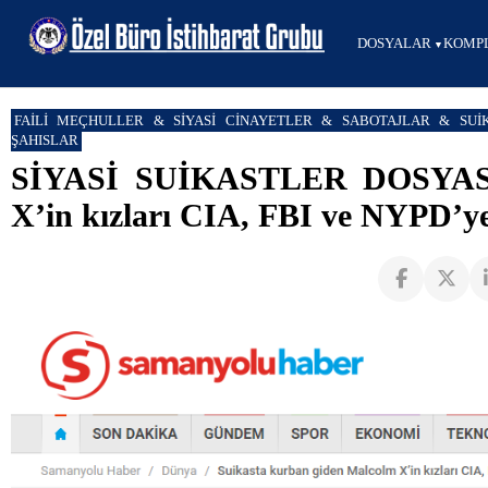
DOSYALAR
KOMPL
FAİLİ MEÇHULLER & SİYASİ CİNAYETLER & SABOTAJLAR & SUİ
ŞAHISLAR
SİYASİ SUİKASTLER DOSYASI 
X’in kızları CIA, FBI ve NYPD’ye