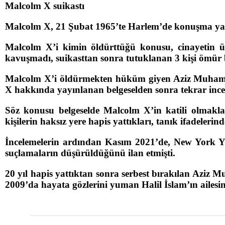
Malcolm X suikastı
Malcolm X, 21 Şubat 1965’te Harlem’de konuşma yapa
Malcolm X’i kimin öldürttüğü konusu, cinayetin ü
kavuşmadı, suikasttan sonra tutuklanan 3 kişi ömür
Malcolm X’i öldürmekten hüküm giyen Aziz Muhamme
X hakkında yayınlanan belgeselden sonra tekrar ince
Söz konusu belgeselde Malcolm X’in katili olmakla
kişilerin haksız yere hapis yattıkları, tanık ifadelerinde
İncelemelerin ardından Kasım 2021’de, New York Y
suçlamaların düşürüldüğünü ilan etmişti.
20 yıl hapis yattıktan sonra serbest bırakılan Aziz
2009’da hayata gözlerini yuman Halil İslam’ın ailesi