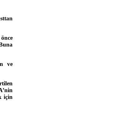
sttan
 önce
 Buna
ın ve
tilen
A’nin
 için