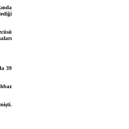
kında
ediği
zcüsü
aları
da 39
ahbaz
işti.