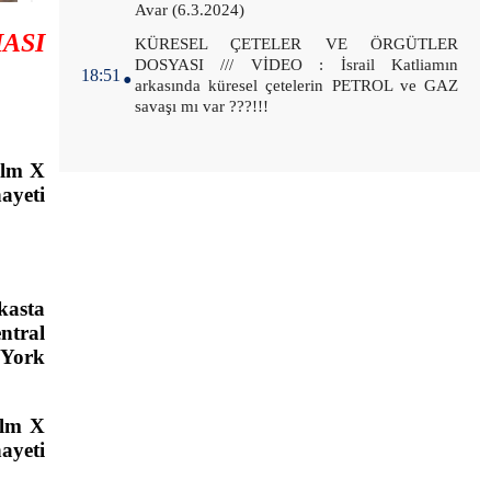
Avar (6.3.2024)
ASI
.
KÜRESEL ÇETELER VE ÖRGÜTLER
DOSYASI /// VİDEO : İsrail Katliamın
18:51
arkasında küresel çetelerin PETROL ve GAZ
savaşı mı var ???!!!
olm X
ayeti
kasta
ntral
 York
olm X
ayeti