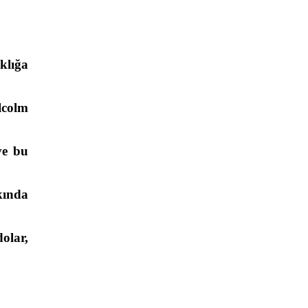
klığa
lcolm
ve bu
kında
olar,