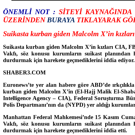
ÖNEMLİ NOT :
SİTEYİ KAYNAĞIND
ÜZERİNDEN
BURAYA
TIKLAYARAK GÖ
Suikasta kurban giden Malcolm X’in kızlar
Suikasta kurban giden Malcolm X’in kızları CIA, F
Vakfı, söz konusu kurumların suikast planından h
durdurmak için harekete geçmediklerini iddia ediyor.
SHABER3.COM
Euronews’te yer alan habere göre ABD’de ırkçılıkla
kurban giden Malcolm X’in (El-Hajj Malik El-Shabazz
Intelligence Agency – CIA), Federal Soruşturma Bür
Polis Departmanı’nın da (NYPD) yer aldığı kurumlara
Manhattan Federal Mahkemesi’nde 15 Kasım Cuma 
Vakfı, söz konusu kurumların suikast planından h
durdurmak için harekete geçmediklerini iddia etti.