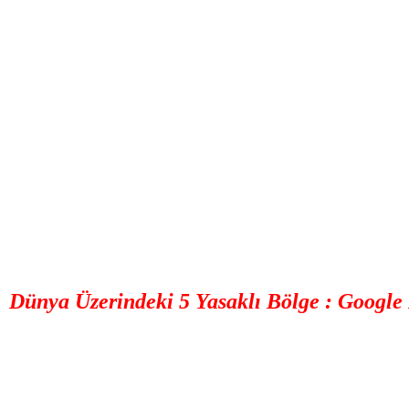
Dünya Üzerindeki 5 Yasaklı Bölge : Google 
Terk edilmiş şehirlerden gizli askeri üslere, lanetli 
yer, barındırdığı sırlarla insanları büyülüyor.
Kaynak: Haber Merkezi