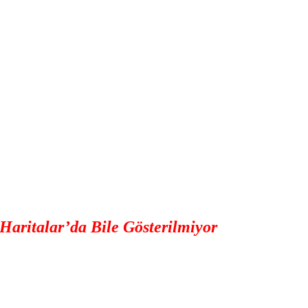
Haritalar’da Bile Gösterilmiyor
mezarlardan tehlikeli radyoaktif alanlara kadar dünyada 