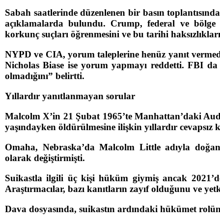
Sabah saatlerinde düzenlenen bir basın toplantısınd
açıklamalarda bulundu. Crump, federal ve bölge yet
korkunç suçları öğrenmesini ve bu tarihi haksızlıklar
NYPD ve CIA, yorum taleplerine henüz yanıt vermedi.
Nicholas Biase ise yorum yapmayı reddetti. FBI 
olmadığını” belirtti.
Yıllardır yanıtlanmayan sorular
Malcolm X’in 21 Şubat 1965’te Manhattan’daki Audub
yaşındayken öldürülmesine ilişkin yıllardır cevapsız
Omaha, Nebraska’da Malcolm Little adıyla doğa
olarak değiştirmişti.
Suikastla ilgili üç kişi hüküm giymiş ancak 2021’de
Araştırmacılar, bazı kanıtların zayıf olduğunu ve yetkili
Dava dosyasında, suikastın ardındaki hükümet rolünü