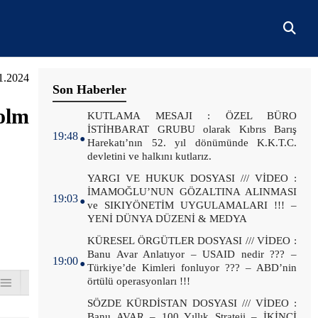
.2024
Son Haberler
olm
.
KUTLAMA MESAJI : ÖZEL BÜRO
İSTİHBARAT GRUBU olarak Kıbrıs Barış
19:48
Harekatı’nın 52. yıl dönümünde K.K.T.C.
devletini ve halkını kutlarız.
.
YARGI VE HUKUK DOSYASI /// VİDEO :
İMAMOĞLU’NUN GÖZALTINA ALINMASI
19:03
ve SIKIYÖNETİM UYGULAMALARI !!! –
YENİ DÜNYA DÜZENİ & MEDYA
.
KÜRESEL ÖRGÜTLER DOSYASI /// VİDEO :
Banu Avar Anlatıyor – USAID nedir ??? –
19:00
Türkiye’de Kimleri fonluyor ??? – ABD’nin
örtülü operasyonları !!!
.
SÖZDE KÜRDİSTAN DOSYASI /// VİDEO :
Banu AVAR – 100 Yıllık Strateji – İKİNCİ