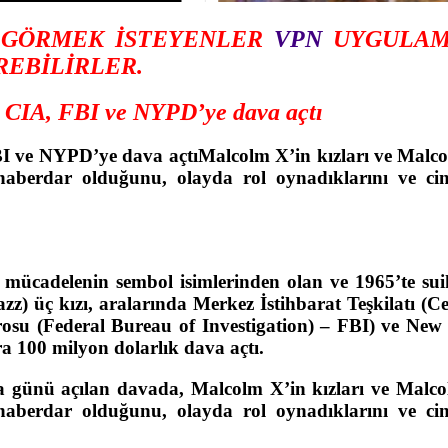
A GÖRMEK İSTEYENLER
VPN
UYGULAM
REBİLİRLER.
ı CIA, FBI ve NYPD’ye dava açtı
BI ve NYPD’ye dava açtıMalcolm X’in kızları ve Malc
aberdar olduğunu, olayda rol oynadıklarını ve cin
 mücadelenin sembol isimlerinden olan ve 1965’te sui
) üç kızı, aralarında Merkez İstihbarat Teşkilatı (Ce
osu (Federal Bureau of Investigation) – FBI) ve New
 100 milyon dolarlık dava açtı.
günü açılan davada, Malcolm X’in kızları ve Malc
aberdar olduğunu, olayda rol oynadıklarını ve cin