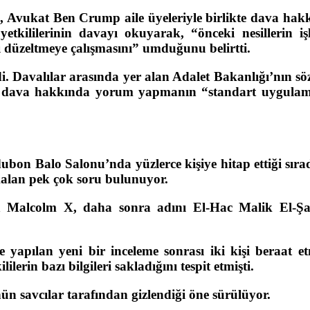
a, Avukat Ben Crump aile üyeleriyle birlikte dava hak
kililerinin davayı okuyarak, “önceki nesillerin işl
ı düzeltmeye çalışmasını” umduğunu belirtti.
 Davalılar arasında yer alan Adalet Bakanlığı’nın sö
da dava hakkında yorum yapmanın “standart uygulam
on Balo Salonu’nda yüzlerce kişiye hitap ettiği sıra
 kalan pek çok soru bulunuyor.
n Malcolm X, daha sonra adını El-Hac Malik El-Ş
 yapılan yeni bir inceleme sonrası iki kişi beraat etm
lerin bazı bilgileri sakladığını tespit etmişti.
n savcılar tarafından gizlendiği öne sürülüyor.