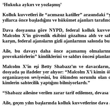
‘Hukuka aykırı ve yozlaşmış’
Kolluk kuvvetleri ile “acımasız katiller” arasındaki 
yıllarca önce başladığını ve hükümet ajanları tarafın
Dava dosyasına göre NYPD, federal kolluk kuvvetle
Malcolm X’in güvenlik ekibini gözaltına aldı ve sal
karşın, federal ajansların gizli ajanlarının salonda 
Aile, bu davayı daha önce açamamış olmalarının 
provokatörlerin” kimliklerini ve saldırı öncesi planl
Malcolm X’in eşi Betty Shabazz’ın ve davacıların, “
dosyada şu ifadeler yer alıyor: “Malcolm X’i kimi
organizasyon seviyesini, bu ölümden sorumlu olan de
kimlerin sahtecilik yaptığını bilmiyorlardı.”
“Shabazz ailesine verilen zarar tarif edilemez, devasa
Aile, geçen yılın başlarında kolluk kuvvetlerine dava 