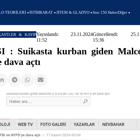
O TEORİLERİ
İSTİHBARAT
JİTEM & GLADYO
Son 150 Haber
Diğer
Yayınlandı: 23.11.2024
Güncellendi: 25.11
KASTLER & KAYIP
11:52
15:36
: Suikasta kurban giden Malc
 dava açtı