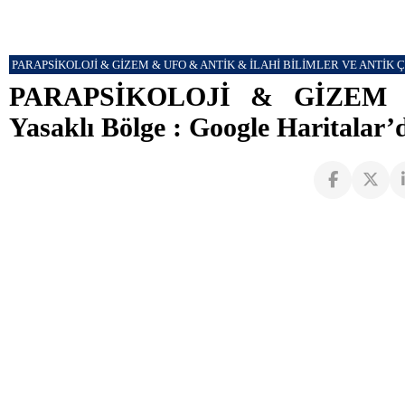
PARAPSİKOLOJİ & GİZEM & UFO & ANTİK & İLAHİ BİLİMLER VE ANTİK 
PARAPSİKOLOJİ & GİZEM DO
Yasaklı Bölge : Google Haritalar’