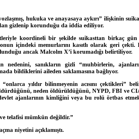
“yozlaşmış, hukuka ve anayasaya aykırı” ilişkinin suika
dan gizlenip korunduğu da iddia ediliyor.
riyle koordineli bir şekilde suikasttan birkaç gün
onun içindeki memurlarını kasıtlı olarak geri çekti.
bulunduğu ancak Malcolm X’i korumadığı belirtiliyor.
nedenini, sanıkların gizli “muhbirlerin, ajanlar
amada bildiklerini aileden saklamasına bağlıyor.
onlarca yıldır bilinmeyenin acısını çektikleri” belir
n öldürdüğünü, neden öldürüldüğünü, NYPD, FBI ve CI
vlet ajanlarının kimliğini veya bu rolü örtbas etmek
 ve telafisi mümkün değildir.”
açma niyetini açıklamıştı.