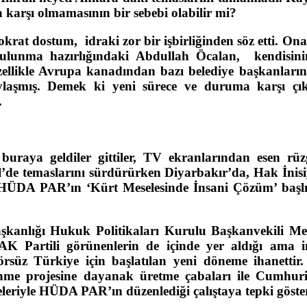
karşı olmamasının bir sebebi olabilir mi?
at dostum, idraki zor bir işbirliğinden söz etti. Ona
bulunma hazırlığındaki Abdullah Öcalan, kendisin
 özellikle Avrupa kanadından bazı belediye başkanların
e paylaşmış. Demek ki yeni sürece ve duruma karşı çı
.
uraya geldiler gittiler, TV ekranlarından esen rüz
l’de temaslarını sürdürürken Diyarbakır’da, Hak İnisiy
 HÜDA PAR’ın ‘Kürt Meselesinde İnsani Çözüm’ başlı
anlığı Hukuk Politikaları Kurulu Başkanvekili M
K Partili görünenlerin de içinde yer aldığı ama i
rsüz Türkiye için başlatılan yeni döneme ihanettir.
ünme projesine dayanak üretme çabaları ile Cumhuri
deleriyle HÜDA PAR’ın düzenlediği çalıştaya tepki göste