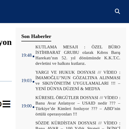
Son Haberler
yon
.
KUTLAMA MESAJI : ÖZEL BÜRO
İSTİHBARAT GRUBU olarak Kıbrıs Barış
19:48
Harekatı’nın 52. yıl dönümünde K.K.T.C.
devletini ve halkını kutlarız.
.
YARGI VE HUKUK DOSYASI /// VİDEO :
İMAMOĞLU’NUN GÖZALTINA ALINMASI
19:03
ve SIKIYÖNETİM UYGULAMALARI !!! –
YENİ DÜNYA DÜZENİ & MEDYA
.
KÜRESEL ÖRGÜTLER DOSYASI /// VİDEO :
Banu Avar Anlatıyor – USAID nedir ??? –
19:00
Türkiye’de Kimleri fonluyor ??? – ABD’nin
örtülü operasyonları !!!
.
SÖZDE KÜRDİSTAN DOSYASI /// VİDEO :
Banu AVAR – 100 Yıllık Strateji – İKİNCİ