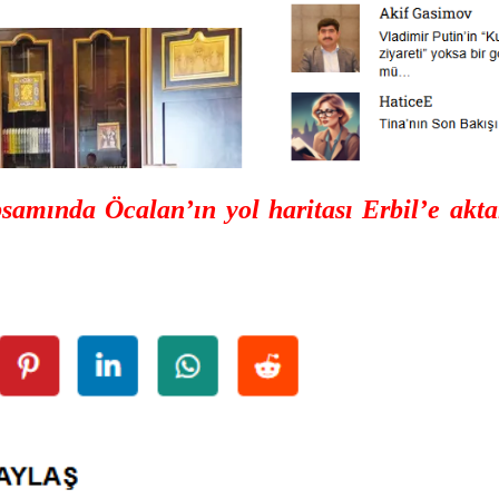
da Öcalan’ın yol haritası Erbil’e aktar