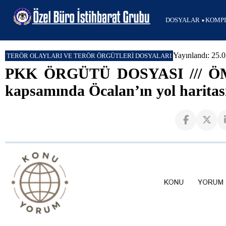
DOSYALAR
KOMPL
Yayınlandı: 25.
TERÖR OLAYLARI VE TERÖR ÖRGÜTLERİ DOSYALARI
PKK ÖRGÜTÜ DOSYASI /// Ö
kapsamında Öcalan’ın yol haritası 