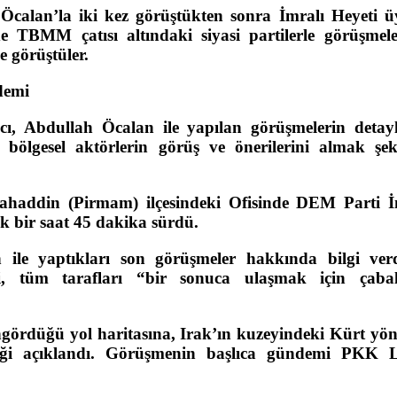
Öcalan’la iki kez görüştükten sonra İmralı Heyeti üy
 TBMM çatısı altındaki siyasi partilerle görüşmele
e görüştüler.
demi
cı, Abdullah Öcalan ile yapılan görüşmelerin detayl
lgesel aktörlerin görüş ve önerilerini almak şek
ahaddin (Pirmam) ilçesindeki Ofisinde DEM Parti İ
ık bir saat 45 dakika sürdü.
n ile yaptıkları son görüşmeler hakkında bilgi ver
i, tüm tarafları “bir sonuca ulaşmak için çabal
gördüğü yol haritasına, Irak’ın kuzeyindeki Kürt yön
ği açıklandı. Görüşmenin başlıca gündemi PKK L