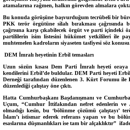
atamalarına rağmen, halkın görevden almalara çokta 
Bu konuda görüşüne başvurduğum tecrübeli bir bürokr
PKK terör örgütüne silah bırakması çağrısında 
çağrısına karşı çıkabilecek örgüt ve parti içindeki
partililerin isim listesini hükümet yetkilileri il
muhtemelen kadroların siyaseten tasfiyesi söz konusu
DEM İmralı heyetinin Erbil temasları
Uzun sözün kısası Dem Parti İmralı heyeti oraya b
kendilerini Erbil’de buldular. DEM Parti heyeti Erbi
Derneği tarafından düzenlenen 3. Kürt Forumu ile
düzenlediği çalıştay öne çıktı.
Hatta Cumhurbaşkanı Başdanışmanı ve Cumhurbaşk
Uçum, “Cumhur İttifakından nefret edenlerin ve A
olmadığı kesin, bu ‘bölünme çözümü çalıştayı’ terö
İslam’ı istismar ederek referans yapan ve bu böl
esaslarına düşmanlıkları ise tam bir alçaklıktır” ifa