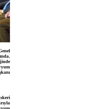
Genel
umda.
ğinde
ayyum
şkanı
skeri
rıyla
ayyum