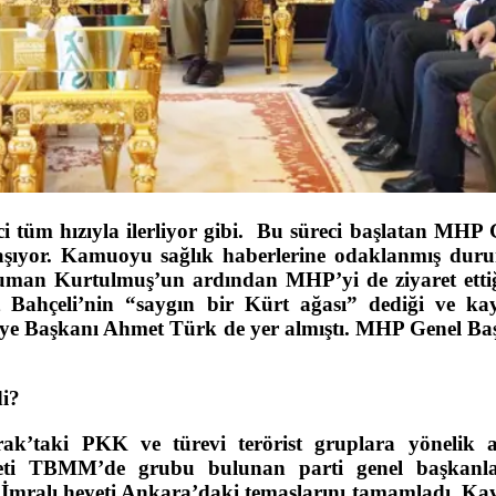
 tüm hızıyla ilerliyor gibi. Bu süreci başlatan MHP 
 yaşıyor. Kamuoyu sağlık haberlerine odaklanmış dur
man Kurtulmuş’un ardından MHP’yi de ziyaret etti
Bahçeli’nin “saygın bir Kürt ağası” dediği ve k
ye Başkanı Ahmet Türk de yer almıştı. MHP Genel Ba
di?
ak’taki PKK ve türevi terörist gruplara yönelik a
yeti TBMM’de grubu bulunan parti genel başkanla
i İmralı heyeti Ankara’daki temaslarını tamamladı. K