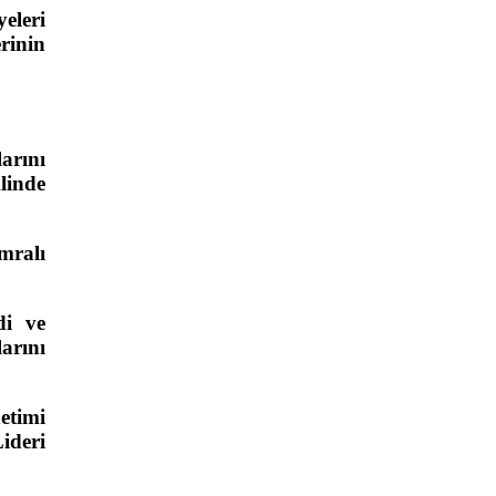
eleri
rinin
arını
linde
mralı
di ve
arını
etimi
ideri