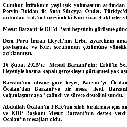
Cumhur İttifakının yeşil ışık yakmasının ardından 
Pervin Buldan ile Sırrı Süreyya Önder, Türkiye’de
ardından Irak’ın kuzeyindeki Kürt siyaset aktörleriyl
Mesut Barzani ile DEM Parti heyetinin görüşme gün
Dem Parti İmralı Heyeti’nin Erbil ziyaretinin ama
paylaşmak ve Kürt sorununun çözümüne yönelik bö
açıklanmıştı.
16 Şubat 2025’te Mesud Barzani’nin; Erbil’in Sel
Heyetiyle basına kapalı gerçekleşen görüşmesi yaklaş
Barzani’nin ofisine göre heyet, Barzani’ye Öcala
Öcalan’dan Barzani’ye bir mesaj iletti. Barzan
yoğunlaştırmaya” çağırdı ve sürece desteğini sundu.
Abdullah Öcalan’ın PKK’nın silah bırakması için ön
ve KDP Başkanı Mesut Barzani’nin destek verdi
Öcalan’ın mesajları oldu.