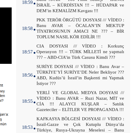
18:59
İSRAİL – KÜRDİSTAN !!! – HÜDAPAR ve
DEM’in KEMALİZM Kavgası !!!
.
PKK TERÖR ÖRGÜTÜ DOSYASI /// VİDEO :
Banu AVAR – ÖCALAN’IN MEKTUP
18:58
TİYATROSUNUN AMACI NE ??? – BİR
TOPLUM NASIL KÖR EDİLİR !!!
.
CIA DOSYASI /// VİDEO : Korkunç
18:57
Operasyon !!! – TÜRK MİLLETİ ne yapmalı
??? – ABD-CIA’in Türk Casusu Kimdi ???
.
SURİYE DOSYASI /// VİDEO : Banu Avar –
TÜRKİYE’Yİ SURİYE’DE Neler Bekliyor ???
18:56
ABD, Kudüs’ü İsrail’in Başkenti mi Yapmak
İstiyor ???
.
YERLİ VE GLOBAL MEDYA DOSYASI ///
VİDEO : Banu AVAR – Ruzi Nazar, MİT ve
18:55
CİA !!! ALAYCI KUŞLAR – Satılık
Gazeteciler – ELİTLER VE PROPAGANDA !!!
.
KAFKASYA BÖLGESİ DOSYASI /// VİDEO :
İsrail-Gazze ve Çok Kutuplu Dünya’da
18:53
Türkiye, Rusya-Ukrayna Meselesi – Banu