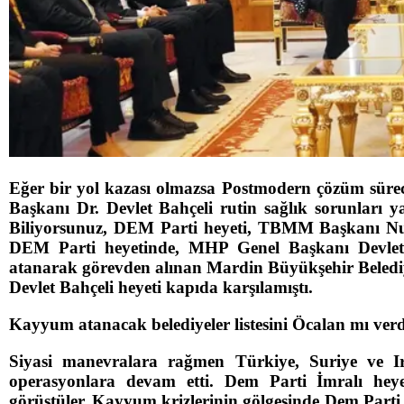
Eğer bir yol kazası olmazsa Postmodern çözüm süreci
Başkanı Dr. Devlet Bahçeli rutin sağlık sorunları
Biliyorsunuz, DEM Parti heyeti, TBMM Başkanı Nu
DEM Parti heyetinde, MHP Genel Başkanı Devlet 
atanarak görevden alınan Mardin Büyükşehir Beledi
Devlet Bahçeli heyeti kapıda karşılamıştı.
Kayyum atanacak belediyeler listesini Öcalan mı ver
Siyasi manevralara rağmen Türkiye, Suriye ve Ir
operasyonlara devam etti. Dem Parti İmralı he
görüştüler. Kayyum krizlerinin gölgesinde Dem Part