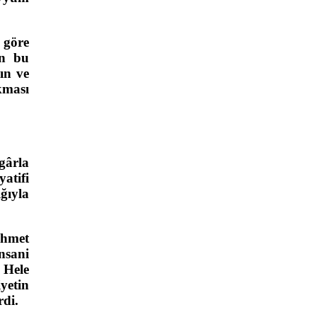
 göre
in bu
ın ve
kması
gârla
atifi
ğıyla
ehmet
nsani
 Hele
yetin
rdi.