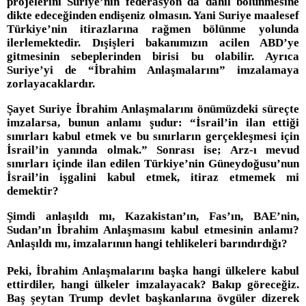
projelerini Suriye’nin federasyon da dahil bölünmesine
dikte edeceğinden endişeniz olmasın. Yani Suriye maalesef
Türkiye’nin itirazlarına rağmen bölünme yolunda
ilerlemektedir. Dışişleri bakanımızın acilen ABD’ye
gitmesinin sebeplerinden birisi bu olabilir. Ayrıca
Suriye’yi de “İbrahim Anlaşmalarını” imzalamaya
zorlayacaklardır.
Şayet Suriye İbrahim Anlaşmalarını önümüzdeki süreçte
imzalarsa, bunun anlamı şudur: “İsrail’in ilan ettiği
sınırları kabul etmek ve bu sınırların gerçekleşmesi için
İsrail’in yanında olmak.” Sonrası ise; Arz-ı mevud
sınırları içinde ilan edilen Türkiye’nin Güneydoğusu’nun
İsrail’in işgalini kabul etmek, itiraz etmemek mi
demektir?
Şimdi anlaşıldı mı, Kazakistan’ın, Fas’ın, BAE’nin,
Sudan’ın İbrahim Anlaşmasını kabul etmesinin anlamı?
Anlaşıldı mı, imzalarının hangi tehlikeleri barındırdığı?
Peki, İbrahim Anlaşmalarını başka hangi ülkelere kabul
ettirdiler, hangi ülkeler imzalayacak? Bakıp göreceğiz.
Baş şeytan Trump devlet başkanlarına övgüler dizerek