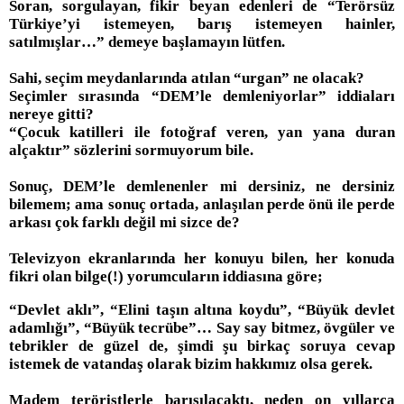
Soran, sorgulayan, fikir beyan edenleri de “Terörsüz
Türkiye’yi istemeyen, barış istemeyen hainler,
satılmışlar…” demeye başlamayın lütfen.
Sahi, seçim meydanlarında atılan “urgan” ne olacak?
Seçimler sırasında “DEM’le demleniyorlar” iddiaları
nereye gitti?
“Çocuk katilleri ile fotoğraf veren, yan yana duran
alçaktır” sözlerini sormuyorum bile.
Sonuç, DEM’le demlenenler mi dersiniz, ne dersiniz
bilemem; ama sonuç ortada, anlaşılan perde önü ile perde
arkası çok farklı değil mi sizce de?
Televizyon ekranlarında her konuyu bilen, her konuda
fikri olan bilge(!) yorumcuların iddiasına göre;
“Devlet aklı”, “Elini taşın altına koydu”, “Büyük devlet
adamlığı”, “Büyük tecrübe”… Say say bitmez, övgüler ve
tebrikler de güzel de, şimdi şu birkaç soruya cevap
istemek de vatandaş olarak bizim hakkımız olsa gerek.
Madem teröristlerle barışılacaktı, neden on yıllarca