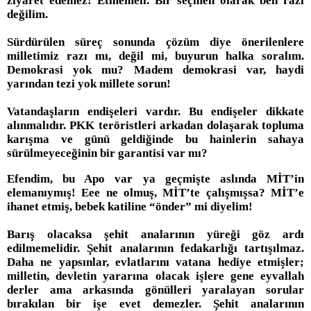
ziyaret edemez! Etmemeli. Bir seçmen olarak ben razı
değilim.
Sürdürülen süreç sonunda çözüm diye önerilenlere
milletimiz razı mı, değil mi, buyurun halka soralım.
Demokrasi yok mu? Madem demokrasi var, haydi
yarından tezi yok millete sorun!
Vatandaşların endişeleri vardır. Bu endişeler dikkate
alınmalıdır. PKK teröristleri arkadan dolaşarak topluma
karışma ve günü geldiğinde bu hainlerin sahaya
sürülmeyeceğinin bir garantisi var mı?
Efendim, bu Apo var ya geçmişte aslında MİT’in
elemanıymış! Eee ne olmuş, MİT’te çalışmışsa? MİT’e
ihanet etmiş, bebek katiline “önder” mi diyelim!
Barış olacaksa şehit analarının yüreği göz ardı
edilmemelidir. Şehit analarının fedakarlığı tartışılmaz.
Daha ne yapsınlar, evlatlarını vatana hediye etmişler;
milletin, devletin yararına olacak işlere gene eyvallah
derler ama arkasında gönülleri yaralayan sorular
bırakılan bir işe evet demezler. Şehit analarının