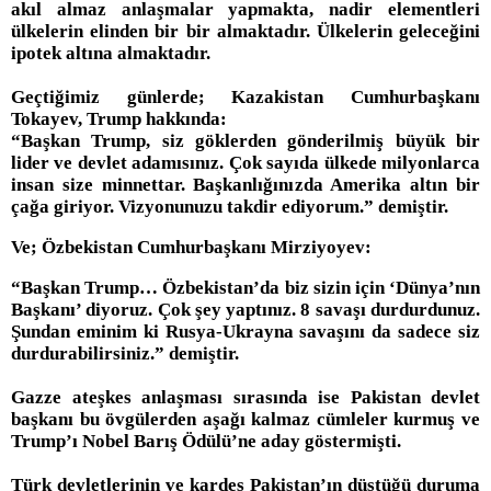
akıl almaz anlaşmalar yapmakta, nadir elementleri
ülkelerin elinden bir bir almaktadır. Ülkelerin geleceğini
ipotek altına almaktadır.
Geçtiğimiz günlerde; Kazakistan Cumhurbaşkanı
Tokayev, Trump hakkında:
“Başkan Trump, siz göklerden gönderilmiş büyük bir
lider ve devlet adamısınız. Çok sayıda ülkede milyonlarca
insan size minnettar. Başkanlığınızda Amerika altın bir
çağa giriyor. Vizyonunuzu takdir ediyorum.” demiştir.
Ve; Özbekistan Cumhurbaşkanı Mirziyoyev:
“Başkan Trump… Özbekistan’da biz sizin için ‘Dünya’nın
Başkanı’ diyoruz. Çok şey yaptınız. 8 savaşı durdurdunuz.
Şundan eminim ki Rusya-Ukrayna savaşını da sadece siz
durdurabilirsiniz.” demiştir.
Gazze ateşkes anlaşması sırasında ise Pakistan devlet
başkanı bu övgülerden aşağı kalmaz cümleler kurmuş ve
Trump’ı Nobel Barış Ödülü’ne aday göstermişti.
Türk devletlerinin ve kardeş Pakistan’ın düştüğü duruma