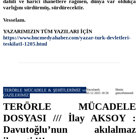
dahili ve harici ihanetlere rağmen, dünya var oldukça
varlığını sürdürmüş, sürdürecektir.
Vesselam.
YAZARIMIZIN TÜM YAZILARI İÇİN
https://www.bncmedyahaber.com/yazar-turk-devletleri-
teskilatI-1205.html
TERÖRLE MÜCADELE & ŞEHİTLERİMİZ ve
Yayınlandı:
Henüz
03.12.2025 18:26
güncellenmedi
GAZİLERİMİZ
TERÖRLE MÜCADELE
DOSYASI /// İlay AKSOY :
Davutoğlu’nun akılalmaz