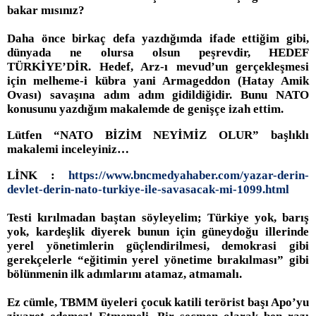
bakar mısınız?
Daha önce birkaç defa yazdığımda ifade ettiğim gibi,
dünyada ne olursa olsun peşrevdir, HEDEF
TÜRKİYE’DİR. Hedef, Arz-ı mevud’un gerçekleşmesi
için melheme-i kübra yani Armageddon (Hatay Amik
Ovası) savaşına adım adım gidildiğidir. Bunu NATO
konusunu yazdığım makalemde de genişçe izah ettim.
Lütfen “NATO BİZİM NEYİMİZ OLUR” başlıklı
makalemi inceleyiniz…
LİNK :
https://www.bncmedyahaber.com/yazar-derin-
devlet-derin-nato-turkiye-ile-savasacak-mi-1099.html
Testi kırılmadan baştan söyleyelim; Türkiye yok, barış
yok, kardeşlik diyerek bunun için güneydoğu illerinde
yerel yönetimlerin güçlendirilmesi, demokrasi gibi
gerekçelerle “eğitimin yerel yönetime bırakılması” gibi
bölünmenin ilk adımlarını atamaz, atmamalı.
Ez cümle, TBMM üyeleri çocuk katili terörist başı Apo’yu