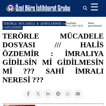
☰
TERÖRLE MÜCADELE & ŞEHİTLERİMİZ ve
Yayınlandı:
Henüz
03.12.2025 18:26
güncellenmedi
GAZİLERİMİZ
TERÖRLE MÜCADELE
DOSYASI /// HALİS
ÖZDEMİR : İMRALIYA
GİDİLSİN Mİ GİDİLMESİN
Mİ ??? SAHİ İMRALI
NERESİ ???