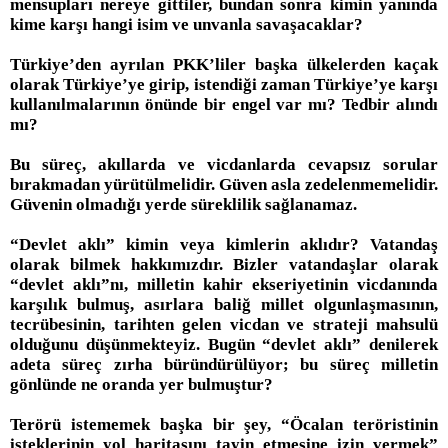
mensupları nereye gittiler, bundan sonra kimin yanında
kime karşı hangi isim ve unvanla savaşacaklar?
Türkiye’den ayrılan PKK’liler başka ülkelerden kaçak
olarak Türkiye’ye girip, istendiği zaman Türkiye’ye karşı
kullanılmalarının önünde bir engel var mı? Tedbir alındı
mı?
Bu süreç, akıllarda ve vicdanlarda cevapsız sorular
bırakmadan yürütülmelidir. Güven asla zedelenmemelidir.
Güvenin olmadığı yerde süreklilik sağlanamaz.
“Devlet aklı” kimin veya kimlerin aklıdır? Vatandaş
olarak bilmek hakkımızdır. Bizler vatandaşlar olarak
“devlet aklı”nı, milletin kahir ekseriyetinin vicdanında
karşılık bulmuş, asırlara baliğ millet olgunlaşmasının,
tecrübesinin, tarihten gelen vicdan ve strateji mahsulü
olduğunu düşünmekteyiz. Bugün “devlet aklı” denilerek
adeta süreç zırha büründürülüyor; bu süreç milletin
gönlünde ne oranda yer bulmuştur?
Terörü istememek başka bir şey, “Öcalan teröristinin
isteklerinin yol haritasını tayin etmesine izin vermek”