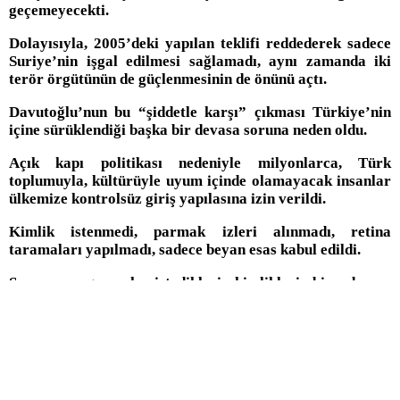
geçemeyecekti.
Dolayısıyla, 2005’deki yapılan teklifi reddederek sadece
Suriye’nin işgal edilmesi sağlamadı, aynı zamanda iki
terör örgütünün de güçlenmesinin de önünü açtı.
Davutoğlu’nun bu “şiddetle karşı” çıkması Türkiye’nin
içine sürüklendiği başka bir devasa soruna neden oldu.
Açık kapı politikası nedeniyle milyonlarca, Türk
toplumuyla, kültürüyle uyum içinde olamayacak insanlar
ülkemize kontrolsüz giriş yapılasına izin verildi.
Kimlik istenmedi, parmak izleri alınmadı, retina
taramaları yapılmadı, sadece beyan esas kabul edildi.
Sınırımızı geçerek, istedikleri kimlikleri bize beyan
ettiler.
Ülkemiz hiç olmadığı kadar güvenlik zafiyeti ile karşı
karşıya kaldı.
Aynı Davutoğlu bu sefer, 2016 yılında bir tarihi ihanete