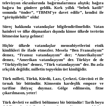
televizyon ekranlarında bağırmalarınıza alıştık; bağıra
bağıra bu günlere geldik. Kırk yıllık “bebek katili”
sonunda “önder”, “TBMM’ye davet edilir”, kendisi ile
“görüşülebilir” oldu!
Süreç hakkında vatandaşlar bilgilendirilmelidir. Vatan
hainleri ve ülke düşmanları dışında kimse ülkede terörün
bitmesine karşı gelmez!
Hiçbir ülkede vatandaşlar mensubiyetlerini etnik
kimlikleri ile ifade etmezler. Mesela “Ben Fransalıyım”
demez, “Fransız vatandaşıyım” der; “Amerikalıyım”
demez, “Amerikan vatandaşıyım” der. Türkiye de de
“Türkiyeliyim” demez, “Türk vatandaşıyım” der. Bu asla
ırkçılık değildir, milletin topyekûn üst kimliğidir.
Türk milleti, Türkü, Kürdü, Lazı, Çerkezi, Gürcüsü et ile
tırnak bir bütündür. Kimsenin kardeşlik empoze ve
tarifine ihtiyaç duymaz. Gölge edilmesin, fitne
çıkarılmasın, yeter!
Türk devleti ve milleti bölünmez bir bütündür! Tarih boyu