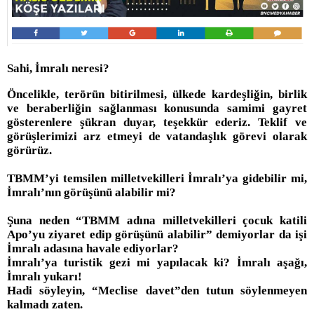
Sahi, İmralı neresi?
Öncelikle, terörün bitirilmesi, ülkede kardeşliğin, birlik
ve beraberliğin sağlanması konusunda samimi gayret
gösterenlere şükran duyar, teşekkür ederiz. Teklif ve
görüşlerimizi arz etmeyi de vatandaşlık görevi olarak
görürüz.
TBMM’yi temsilen milletvekilleri İmralı’ya gidebilir mi,
İmralı’nın görüşünü alabilir mi?
Şuna neden “TBMM adına milletvekilleri çocuk katili
Apo’yu ziyaret edip görüşünü alabilir” demiyorlar da işi
İmralı adasına havale ediyorlar?
İmralı’ya turistik gezi mi yapılacak ki? İmralı aşağı,
İmralı yukarı!
Hadi söyleyin, “Meclise davet”den tutun söylenmeyen
kalmadı zaten.