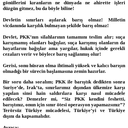
gönüllerini kıranların ne dünyada ne ahirette işleri
düzgün gitmez, bu da böyle biline!
Devletin sınırları aşılarak barış olmaz! Milletin
vicdanında karşılık bulmayan şekilde barış olmaz!
Devlet, PKK’nın silahlarının tamamını teslim alır; suça
karışmamış olanları bağışlar, suça karışmış olanların da
hayatlarını bağışlar ama yargılar, hukuk içinde gerekli
cezaları verir ve böylece barış sağlanmış olur!
Gerisi, sonu hüsran olma ihtimali yüksek ve kalıcı barışın
olmadığı bir sürecin başlamasına zemin hazırlar.
Bir soru daha soralım; PKK ile barıştık dedikten sonra
Suriye’de, Irak’ta, sınırlarımız dışından ülkemize karşı
yapılan sinsi hain saldırılara karşı nasıl mücadele
edilecek? Demezler mi, “Siz PKK kendini feshetti,
barıştınız, onun için sınır ötesi operasyon yapamazsınız”?
Terörsüz Türkiye mücadelesi, Türkiye’yi ve Türkiye
dışını da kapsamalıdır.
Ayrıca: