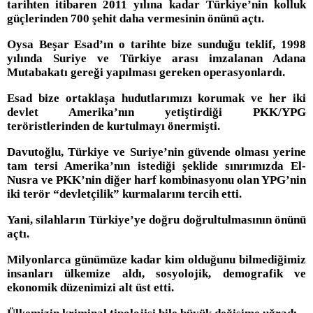
tarihten itibaren 2011 yılına kadar Türkiye’nin kolluk
güçlerinden 700 şehit daha vermesinin önünü açtı.
Oysa Beşar Esad’ın o tarihte bize sunduğu teklif, 1998
yılında Suriye ve Türkiye arası imzalanan Adana
Mutabakatı gereği yapılması gereken operasyonlardı.
Esad bize ortaklaşa hudutlarımızı korumak ve her iki
devlet Amerika’nın yetiştirdiği PKK/YPG
teröristlerinden de kurtulmayı önermişti.
Davutoğlu, Türkiye ve Suriye’nin güvende olması yerine
tam tersi Amerika’nın istediği şeklide sınırımızda El-
Nusra ve PKK’nin diğer harf kombinasyonu olan YPG’nin
iki terör “devletçilik” kurmalarını tercih etti.
Yani, silahların Türkiye’ye doğru doğrultulmasının önünü
açtı.
Milyonlarca günümüze kadar kim olduğunu bilmediğimiz
insanları ülkemize aldı, sosyolojik, demografik ve
ekonomik düzenimizi alt üst etti.