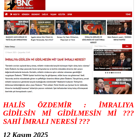
HALİS ÖZDEMİR : İMRALIYA
GİDİLSİN Mİ GİDİLMESİN Mİ ???
SAHİ İMRALI NERESİ ???
12 Kasım 2025