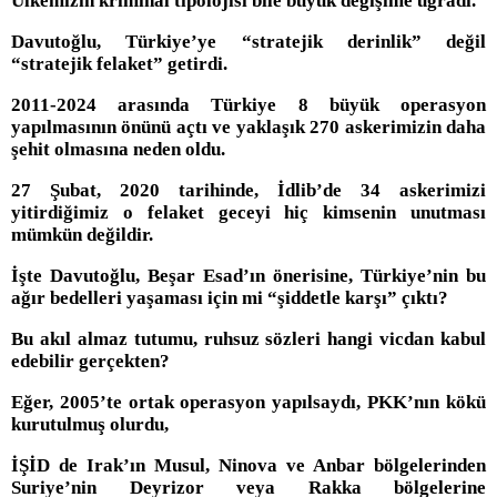
Ülkemizin kriminal tipolojisi bile büyük değişime uğradı.
Davutoğlu, Türkiye’ye “stratejik derinlik” değil
“stratejik felaket” getirdi.
2011-2024 arasında Türkiye 8 büyük operasyon
yapılmasının önünü açtı ve yaklaşık 270 askerimizin daha
şehit olmasına neden oldu.
27 Şubat, 2020 tarihinde, İdlib’de 34 askerimizi
yitirdiğimiz o felaket geceyi hiç kimsenin unutması
mümkün değildir.
İşte Davutoğlu, Beşar Esad’ın önerisine, Türkiye’nin bu
ağır bedelleri yaşaması için mi “şiddetle karşı” çıktı?
Bu akıl almaz tutumu, ruhsuz sözleri hangi vicdan kabul
edebilir gerçekten?
Eğer, 2005’te ortak operasyon yapılsaydı, PKK’nın kökü
kurutulmuş olurdu,
İŞİD de Irak’ın Musul, Ninova ve Anbar bölgelerinden
Suriye’nin Deyrizor veya Rakka bölgelerine