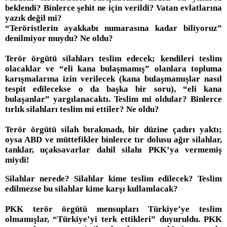
beklendi? Binlerce şehit ne için verildi? Vatan evlatlarına
yazık değil mi?
“Teröristlerin ayakkabı numarasına kadar biliyoruz”
denilmiyor muydu? Ne oldu?
Terör örgütü silahları teslim edecek; kendileri teslim
olacaklar ve “eli kana bulaşmamış” olanlara topluma
karışmalarına izin verilecek (kana bulaşmamışlar nasıl
tespit edilecekse o da başka bir soru), “eli kana
bulaşanlar” yargılanacaktı. Teslim mi oldular? Binlerce
tırlık silahları teslim mi ettiler? Ne oldu?
Terör örgütü silah bırakmadı, bir düzine çadırı yaktı;
oysa ABD ve müttefikler binlerce tır dolusu ağır silahlar,
tanklar, uçaksavarlar dahil silahı PKK’ya vermemiş
miydi!
Silahlar nerede? Silahlar kime teslim edilecek? Teslim
edilmezse bu silahlar kime karşı kullanılacak?
PKK terör örgütü mensupları Türkiye’ye teslim
olmamışlar, “Türkiye’yi terk ettikleri” duyuruldu. PKK