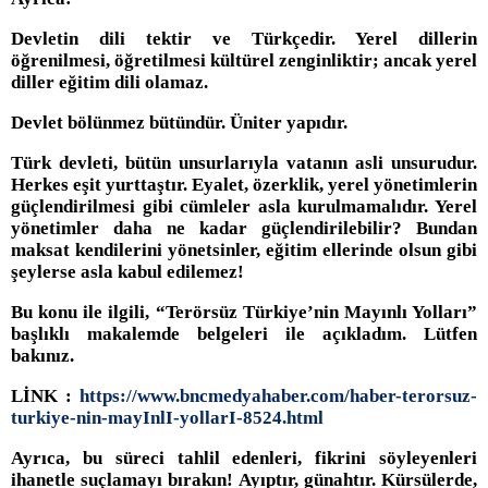
Devletin dili tektir ve Türkçedir. Yerel dillerin
öğrenilmesi, öğretilmesi kültürel zenginliktir; ancak yerel
diller eğitim dili olamaz.
Devlet bölünmez bütündür. Üniter yapıdır.
Türk devleti, bütün unsurlarıyla vatanın asli unsurudur.
Herkes eşit yurttaştır. Eyalet, özerklik, yerel yönetimlerin
güçlendirilmesi gibi cümleler asla kurulmamalıdır. Yerel
yönetimler daha ne kadar güçlendirilebilir? Bundan
maksat kendilerini yönetsinler, eğitim ellerinde olsun gibi
şeylerse asla kabul edilemez!
Bu konu ile ilgili, “Terörsüz Türkiye’nin Mayınlı Yolları”
başlıklı makalemde belgeleri ile açıkladım. Lütfen
bakınız.
LİNK :
https://www.bncmedyahaber.com/haber-terorsuz-
turkiye-nin-mayInlI-yollarI-8524.html
Ayrıca, bu süreci tahlil edenleri, fikrini söyleyenleri
ihanetle suçlamayı bırakın! Ayıptır, günahtır. Kürsülerde,