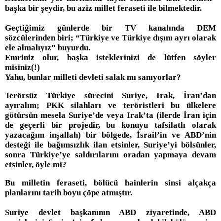
başka bir şeydir, bu aziz millet feraseti ile bilmektedir.
Geçtiğimiz günlerde bir TV kanalında DEM
sözcülerinden biri; “Türkiye ve Türkiye dışını ayrı olarak
ele almalıyız” buyurdu.
Emriniz olur, başka isteklerinizi de lütfen söyler
misiniz(!)
Yahu, bunlar milleti devleti salak mı sanıyorlar?
Terörsüz Türkiye sürecini Suriye, Irak, İran’dan
ayıralım; PKK silahları ve teröristleri bu ülkelere
götürsün mesela Suriye’de veya Irak’ta (ilerde İran için
de geçerli bir projedir, bu konuyu tafsilatlı olarak
yazacağım inşallah) bir bölgede, İsrail’in ve ABD’nin
desteği ile bağımsızlık ilan etsinler, Suriye’yi bölsünler,
sonra Türkiye’ye saldırılarını oradan yapmaya devam
etsinler, öyle mi?
Bu milletin feraseti, bölücü hainlerin sinsi alçakça
planlarını tarih boyu çöpe atmıştır.
Suriye devlet başkanının ABD ziyaretinde, ABD