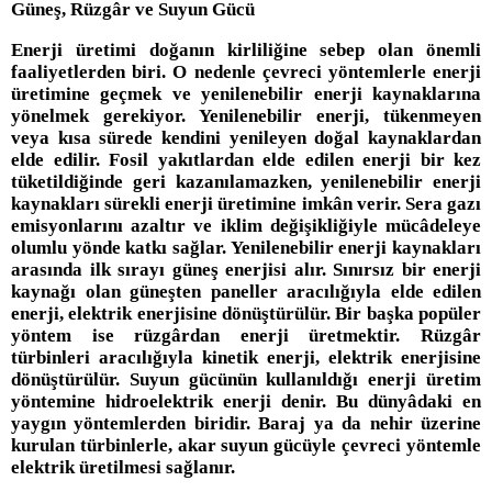
Güneş, Rüzgâr ve Suyun Gücü
Enerji üretimi doğanın kirliliğine sebep olan önemli
faaliyetlerden biri. O nedenle çevreci yöntemlerle enerji
üretimine geçmek ve yenilenebilir enerji kaynaklarına
yönelmek gerekiyor. Yenilenebilir enerji, tükenmeyen
veya kısa sürede kendini yenileyen doğal kaynaklardan
elde edilir. Fosil yakıtlardan elde edilen enerji bir kez
tüketildiğinde geri kazanılamazken, yenilenebilir enerji
kaynakları sürekli enerji üretimine imkân verir. Sera gazı
emisyonlarını azaltır ve iklim değişikliğiyle mücâdeleye
olumlu yönde katkı sağlar. Yenilenebilir enerji kaynakları
arasında ilk sırayı güneş enerjisi alır. Sınırsız bir enerji
kaynağı olan güneşten paneller aracılığıyla elde edilen
enerji, elektrik enerjisine dönüştürülür. Bir başka popüler
yöntem ise rüzgârdan enerji üretmektir. Rüzgâr
türbinleri aracılığıyla kinetik enerji, elektrik enerjisine
dönüştürülür. Suyun gücünün kullanıldığı enerji üretim
yöntemine hidroelektrik enerji denir. Bu dünyâdaki en
yaygın yöntemlerden biridir. Baraj ya da nehir üzerine
kurulan türbinlerle, akar suyun gücüyle çevreci yöntemle
elektrik üretilmesi sağlanır.