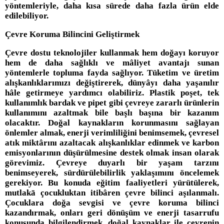
yöntemleriyle, daha kısa sürede daha fazla ürün elde
edilebiliyor.
Çevre Koruma Bilincini Geliştirmek
Çevre dostu teknolojiler kullanmak hem doğayı koruyor
hem de daha sağlıklı ve mâliyet avantajı sunan
yöntemlerle topluma fayda sağlıyor. Tüketim ve üretim
alışkanlıklarımızı değiştirerek, dünyâyı daha yaşanılır
hâle getirmeye yardımcı olabiliriz. Plastik poşet, tek
kullanımlık bardak ve pipet gibi çevreye zararlı ürünlerin
kullanımını azaltmak bile başlı başına bir kazanım
olacaktır. Doğal kaynakların korunmasını sağlayan
önlemler almak, enerji verimliliğini benimsemek, çevresel
atık miktârını azaltacak alışkanlıklar edinmek ve karbon
emisyonlarının düşürülmesine destek olmak insan olarak
görevimiz. Çevreye duyarlı bir yaşam tarzını
benimseyerek, sürdürülebilirlik yaklaşımını öncelemek
gerekiyor. Bu konuda eğitim faaliyetleri yürütülerek,
mutlakā çocukluktan itibâren çevre bilinci aşılanmalı.
Çocuklara doğa sevgisi ve çevre koruma bilinci
kazandırmak, onları geri dönüşüm ve enerji tasarrufu
konusunda bilgilendirmek, doğal kaynaklar ile çevrenin