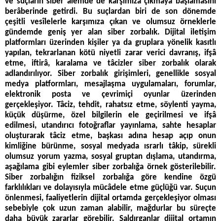
ve suçların siber âlemde de karşımıza çıkmaya başlamasını
berâberinde getirdi. Bu suçlardan biri de son dönemde
çeşitli vesîlelerle karşımıza çıkan ve olumsuz örneklerle
gündemde geniş yer alan siber zorbalık. Dijital iletişim
platformları üzerinden kişiler ya da gruplara yönelik kasıtlı
yapılan, tekrarlanan kötü niyetli zarar verici davranış, ifşâ
etme, iftirâ, karalama ve tâcizler siber zorbalık olarak
adlandırılıyor. Siber zorbalık girişimleri, genellikle sosyal
medya platformları, mesajlaşma uygulamaları, forumlar,
elektronik posta ve çevrimiçi oyunlar üzerinden
gerçekleşiyor. Tâciz, tehdit, rahatsız etme, söylenti yayma,
küçük düşürme, özel bilgilerin ele geçirilmesi ve ifşâ
edilmesi, utandırıcı fotoğraflar yayınlama, sahte hesaplar
oluşturarak tâciz etme, başkası adına hesap açıp onun
kimliğine bürünme, sosyal medyada ısrarlı tâkip, sürekli
olumsuz yorum yazma, sosyal gruptan dışlama, utandırma,
aşağılama gibi eylemler siber zorbalığa örnek gösterilebilir.
Siber zorbalığın fiziksel zorbalığa göre kendine özgü
farklılıkları ve dolayısıyla mücâdele etme güçlüğü var. Suçun
önlenmesi, faaliyetlerin dijital ortamda gerçekleşiyor olması
sebebiyle çok uzun zaman alabilir, mağdurlar bu süreçte
daha büyük zararlar görebilir. Saldırganlar dijital ortamın