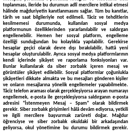
toplanması, ileride bu durumun adlî mercîlere intikal etmesi
hâlinde mağduriyetin kanıtlanmasını sağlar. Tüm bu kanıtlar,
târih ve saat bilgileriyle not edilmeli. Tâciz ve tehditlerin
kesilmemesi durumunda, kullanılan sosyal medya
platformunun özelliklerinden yararlanılabilir ve saldırgan
engellenebilir. Hemen her sosyal platform, engelleme
özelliği sunduğundan bu kolaylıkla yapılabilir. Gerekirse
hesaplar geçici olarak devre dışı bırakılabilir, hattâ yeni
hesaplar oluşturulabilir. Ayrıca sosyal medya platformlarının
kendi içlerinde şikâyet ve raporlama fonksiyonları var.
Bunlar kullanılarak da siber zorbalık içeren mesaj ve
görüntüler şikâyet edilebilir. Sosyal platformlar çoğunlukla
şikâyetleri dikkate almakta ve bu mesajları gönderen kişiler
ve onların mesajlarına yönelik engellemeler yapabilmekte.
Tâciz telefon araması olarak gerçekleşiyorsa arayan numarayı
engellemek, e-posta ile gerçekleşiyorsa saldırganın e-posta
adresini “İstenmeyen Mesaj – Spam” olarak bildirmek
gerekir. Siber zorbalık girişimleri hâlâ devâm ediyorsa, yetkili
ve ilgili mercîlere başvurmak zarûreti doğar. Mağdur
öğrenciyse ve siber zorbalık okuldaki bir arkadaşından
geliyorsa, okul yönetimine bu durumu bildirmek gerekir.