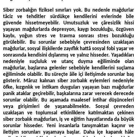
Siber zorbalığın fiziksel sınırları yok. Bu nedenle mağdurlar
tâciz ve tehditler sürdükçe kendilerini evlerinde bile
güvende hissetmeyebilir. Umutsuzluk ve çâresizlik hissi
yaşayan mağdurlarda depresyon, kaygı bozukluğu, özgüven
kaybı, yoğun stres ve travma sonrası stres bozukluğu
görülebilir. Bu sorunlar sebebiyle çevresinden uzaklaşan
mağdurlar, sosyal ilişkilerde zayıflık hattâ sosyal fobi yaşar ve
sonrasında kendisini dışlanmış ve yalnız hisseder. Yaşadıkları
nedeniyle suçluluk ve utanç duyma eğiliminde olan
mağdurlar, başlarına gelenler sebebiyle kendilerini suçlama
eğiliminde olabilir. Bu süreçte âile içi iletişimde sorunlar baş
gösterir. Mâruz kalınan siber zorbalık eylemleri nedeniyle
öfke, kızgınlık ve intikam duyguları yaşayan bazı mağdurlar
panik ataklar geçirebilir, başkalarına zarar verecek derecede
sorunlar olabilir. Bu aşamada maalesef intihar düşünceleri
veya girişimleri de yaşanabilmekte. Sosyal çevreden
uzaklaşan ve toplumsal etkinliklere katılmaktan çekinen
siber zorbalık mağdurları, iş ve eğitim hayatlarında da büyük
sorunlar hisseder. Yeni insanlarla tanışmaktan kaçınır ve
iletişim sorunları yaşamaya başlar. Daha içe kapanık hâle