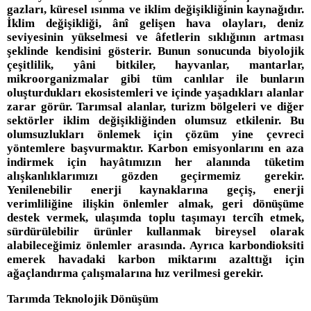
gazları, küresel ısınma ve iklim değişikliğinin kaynağıdır.
İklim değişikliği, ânî gelişen hava olayları, deniz
seviyesinin yükselmesi ve âfetlerin sıklığının artması
şeklinde kendisini gösterir. Bunun sonucunda biyolojik
çeşitlilik, yâni bitkiler, hayvanlar, mantarlar,
mikroorganizmalar gibi tüm canlılar ile bunların
oluşturdukları ekosistemleri ve içinde yaşadıkları alanlar
zarar görür. Tarımsal alanlar, turizm bölgeleri ve diğer
sektörler iklim değişikliğinden olumsuz etkilenir. Bu
olumsuzlukları önlemek için çözüm yine çevreci
yöntemlere başvurmaktır. Karbon emisyonlarını en aza
indirmek için hayâtımızın her alanında tüketim
alışkanlıklarımızı gözden geçirmemiz gerekir.
Yenilenebilir enerji kaynaklarına geçiş, enerji
verimliliğine ilişkin önlemler almak, geri dönüşüme
destek vermek, ulaşımda toplu taşımayı tercîh etmek,
sürdürülebilir ürünler kullanmak bireysel olarak
alabileceğimiz önlemler arasında. Ayrıca karbondioksiti
emerek havadaki karbon miktarını azalttığı için
ağaçlandırma çalışmalarına hız verilmesi gerekir.
Tarımda Teknolojik Dönüşüm