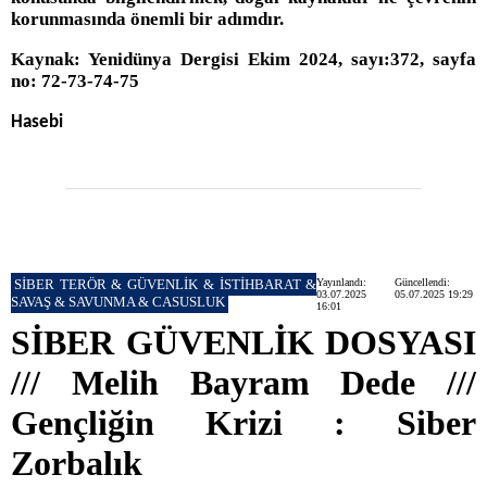
korunmasında önemli bir adımdır.
Kaynak: Yenidünya Dergisi Ekim 2024, sayı:372, sayfa
no: 72-73-74-75
Hasebi
SİBER TERÖR & GÜVENLİK & İSTİHBARAT &
Yayınlandı:
Güncellendi:
03.07.2025
05.07.2025 19:29
SAVAŞ & SAVUNMA & CASUSLUK
16:01
SİBER GÜVENLİK DOSYASI
/// Melih Bayram Dede ///
Gençliğin Krizi : Siber
Zorbalık