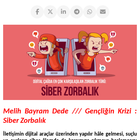
Melih Bayram Dede ///
Gençliğin Krizi :
Siber Zorbalık
İletişimin dijital araçlar üzerinden yapılır hâle gelmesi, suçlu