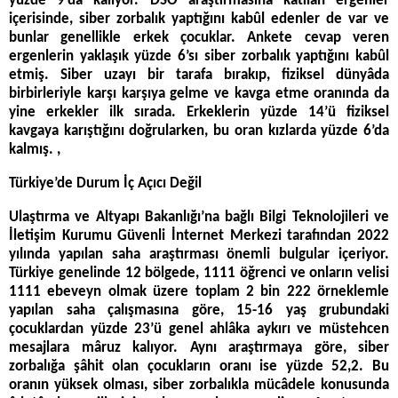
yüzde 9’da kalıyor. DSÖ araştırmasına katılan ergenler
içerisinde, siber zorbalık yaptığını kabûl edenler de var ve
bunlar genellikle erkek çocuklar. Ankete cevap veren
ergenlerin yaklaşık yüzde 6’sı siber zorbalık yaptığını kabûl
etmiş. Siber uzayı bir tarafa bırakıp, fiziksel dünyâda
birbirleriyle karşı karşıya gelme ve kavga etme oranında da
yine erkekler ilk sırada. Erkeklerin yüzde 14’ü fiziksel
kavgaya karıştığını doğrularken, bu oran kızlarda yüzde 6’da
kalmış. ,
Türkiye’de Durum İç Açıcı Değil
Ulaştırma ve Altyapı Bakanlığı’na bağlı Bilgi Teknolojileri ve
İletişim Kurumu Güvenli İnternet Merkezi tarafından 2022
yılında yapılan saha araştırması önemli bulgular içeriyor.
Türkiye genelinde 12 bölgede, 1111 öğrenci ve onların velisi
1111 ebeveyn olmak üzere toplam 2 bin 222 örneklemle
yapılan saha çalışmasına göre, 15-16 yaş grubundaki
çocuklardan yüzde 23’ü genel ahlâka aykırı ve müstehcen
mesajlara mâruz kalıyor. Aynı araştırmaya göre, siber
zorbalığa şâhit olan çocukların oranı ise yüzde 52,2. Bu
oranın yüksek olması, siber zorbalıkla mücâdele konusunda