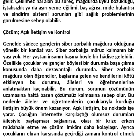
gelir. Çekilmez hâl alan bu süreç, mağdurda uyku bozukluğu,
iştahsızlık ya da aşırı yeme eğilimi, baş ağrısı, mide bulantısı
ve sindirim sistemi sorunları gibi sağlık problemlerinin
görülmesine sebep olabilir.
Çözüm; Açık İletişim ve Kontrol
Genelde sâdece gençlerin siber zorbalık mağduru olduğuna
yönelik bir kanâat var. Siber zorbalığa mâruz kalmanın bir
yaşı yok. Her yaştan insanın başına böyle bir hâdise gelebilir.
Özellikle çocuklar ve gençler böylesi bir durumla başa çıkma
konusunda daha dezavantajlı durumda. Siber zorbalık
mağduru olan öğrenciler, başlarına gelen ve kendilerini kötü
etkileyen bu durumu, âileleri ve öğretmenlerine
anlatmaktan kaçınabilir. Bu durum, sorunun çözümünün
uzamasına hattâ bazen çözümsüz kalmasına sebep olur. Bu
nedenle âileler ve öğretmenlerin çocuklarıyla kurduğu
iletişim büyük önem kazanıyor. Açık iletişim, bu noktada işe
yarar. Çocuğun internette karşılaştığı olumsuz durumları
âilesiyle paylaşması sağlanırsa, olası bir krize erken
müdahale etme ve çözüm imkânı daha kolaylaşır. Ayrıca
çocukların ekran karşısında geçirdiği zamanı kontrol etmek