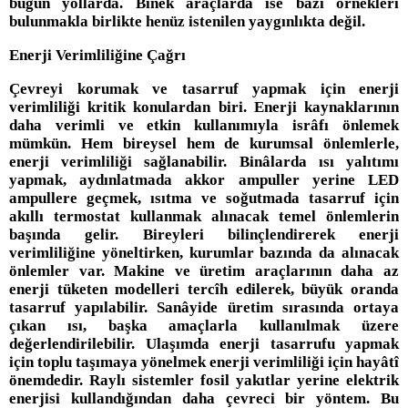
bugün yollarda. Binek araçlarda ise bazı örnekleri
bulunmakla birlikte henüz istenilen yaygınlıkta değil.
Enerji Verimliliğine Çağrı
Çevreyi korumak ve tasarruf yapmak için enerji
verimliliği kritik konulardan biri. Enerji kaynaklarının
daha verimli ve etkin kullanımıyla isrâfı önlemek
mümkün. Hem bireysel hem de kurumsal önlemlerle,
enerji verimliliği sağlanabilir. Binâlarda ısı yalıtımı
yapmak, aydınlatmada akkor ampuller yerine LED
ampullere geçmek, ısıtma ve soğutmada tasarruf için
akıllı termostat kullanmak alınacak temel önlemlerin
başında gelir. Bireyleri bilinçlendirerek enerji
verimliliğine yöneltirken, kurumlar bazında da alınacak
önlemler var. Makine ve üretim araçlarının daha az
enerji tüketen modelleri tercîh edilerek, büyük oranda
tasarruf yapılabilir. Sanâyide üretim sırasında ortaya
çıkan ısı, başka amaçlarla kullanılmak üzere
değerlendirilebilir. Ulaşımda enerji tasarrufu yapmak
için toplu taşımaya yönelmek enerji verimliliği için hayâtî
önemdedir. Raylı sistemler fosil yakıtlar yerine elektrik
enerjisi kullandığından daha çevreci bir yöntem. Bu