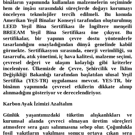
binâların yapımında kullanılan malzemelerin seçiminde
hem de inşâsı sırasındaki süreçlerde doğayı korumayı
önceleyen teknolojiler tercîh edilmeli. Bu konuda
Amerikan Yeşil Binalar Konseyi tarafından oluşturulmuş
LEED Yeşil Bina Sertifikası ile İngiltere menşeili
BREEAM Yeşil Bina Sertifikası öne çıkıyor. Bu
sertifikalar, bir yapının çevre dostu yöntemlerle
tasarlandığını onayladığından dünyâ genelinde kabûl
görmekte. Sertifikasyon sırasında, enerji verimliliği, su
tasarrufu, atık yönetimi, iç hava kalitesi, malzeme seçimi,
çevresel değeri ve ulaşım kolaylığı gibi kriterler
inceleniyor. Ülkemizde de Çevre, Şehircilik ve İklim
Değişikliği Bakanlığı tarafından başlatılan ulusal Yeşil
Sertifika (YES-TR) uygulaması mevcut. YES-TR, bir
binânın yapımında çevresel etkilerin dikkate alınıp
alınmadığını gösteriyor ve derecelendiriyor.
Karbon Ayak İzimizi Azaltalım
Günlük yaşantımızdaki tüketim alışkanlıkları ve
kurumsal alanda çevreci olmayan üretim süreçleri
atmosfere sera gazı salınmasına sebep olur. Çoğunlukla
fosil yakıtların yakılması sonucu ortaya çıkan sera