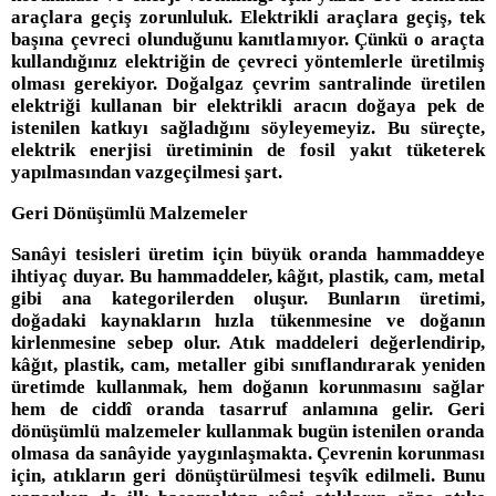
araçlara geçiş zorunluluk. Elektrikli araçlara geçiş, tek
başına çevreci olunduğunu kanıtlamıyor. Çünkü o araçta
kullandığınız elektriğin de çevreci yöntemlerle üretilmiş
olması gerekiyor. Doğalgaz çevrim santralinde üretilen
elektriği kullanan bir elektrikli aracın doğaya pek de
istenilen katkıyı sağladığını söyleyemeyiz. Bu süreçte,
elektrik enerjisi üretiminin de fosil yakıt tüketerek
yapılmasından vazgeçilmesi şart.
Geri Dönüşümlü Malzemeler
Sanâyi tesisleri üretim için büyük oranda hammaddeye
ihtiyaç duyar. Bu hammaddeler, kâğıt, plastik, cam, metal
gibi ana kategorilerden oluşur. Bunların üretimi,
doğadaki kaynakların hızla tükenmesine ve doğanın
kirlenmesine sebep olur. Atık maddeleri değerlendirip,
kâğıt, plastik, cam, metaller gibi sınıflandırarak yeniden
üretimde kullanmak, hem doğanın korunmasını sağlar
hem de ciddî oranda tasarruf anlamına gelir. Geri
dönüşümlü malzemeler kullanmak bugün istenilen oranda
olmasa da sanâyide yaygınlaşmakta. Çevrenin korunması
için, atıkların geri dönüştürülmesi teşvîk edilmeli. Bunu