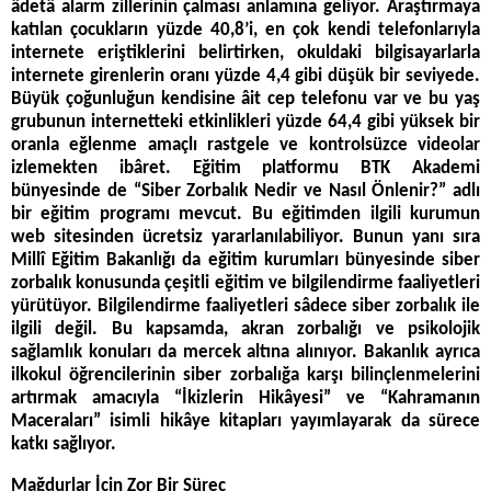
âdetâ alarm zillerinin çalması anlamına geliyor. Araştırmaya
katılan çocukların yüzde 40,8’i, en çok kendi telefonlarıyla
internete eriştiklerini belirtirken, okuldaki bilgisayarlarla
internete girenlerin oranı yüzde 4,4 gibi düşük bir seviyede.
Büyük çoğunluğun kendisine âit cep telefonu var ve bu yaş
grubunun internetteki etkinlikleri yüzde 64,4 gibi yüksek bir
oranla eğlenme amaçlı rastgele ve kontrolsüzce videolar
izlemekten ibâret. Eğitim platformu BTK Akademi
bünyesinde de “Siber Zorbalık Nedir ve Nasıl Önlenir?” adlı
bir eğitim programı mevcut. Bu eğitimden ilgili kurumun
web sitesinden ücretsiz yararlanılabiliyor. Bunun yanı sıra
Millî Eğitim Bakanlığı da eğitim kurumları bünyesinde siber
zorbalık konusunda çeşitli eğitim ve bilgilendirme faaliyetleri
yürütüyor. Bilgilendirme faaliyetleri sâdece siber zorbalık ile
ilgili değil. Bu kapsamda, akran zorbalığı ve psikolojik
sağlamlık konuları da mercek altına alınıyor. Bakanlık ayrıca
ilkokul öğrencilerinin siber zorbalığa karşı bilinçlenmelerini
artırmak amacıyla “İkizlerin Hikâyesi” ve “Kahramanın
Maceraları” isimli hikâye kitapları yayımlayarak da sürece
katkı sağlıyor.
Mağdurlar İçin Zor Bir Süreç