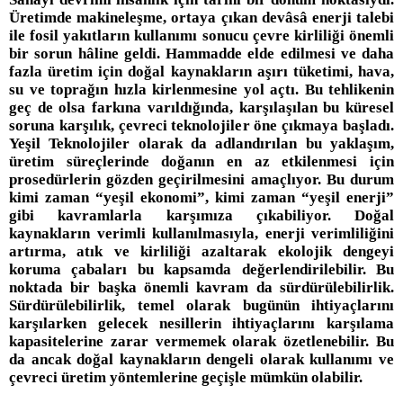
Üretimde makineleşme, ortaya çıkan devâsâ enerji talebi
ile fosil yakıtların kullanımı sonucu çevre kirliliği önemli
bir sorun hâline geldi. Hammadde elde edilmesi ve daha
fazla üretim için doğal kaynakların aşırı tüketimi, hava,
su ve toprağın hızla kirlenmesine yol açtı. Bu tehlikenin
geç de olsa farkına varıldığında, karşılaşılan bu küresel
soruna karşılık, çevreci teknolojiler öne çıkmaya başladı.
Yeşil Teknolojiler olarak da adlandırılan bu yaklaşım,
üretim süreçlerinde doğanın en az etkilenmesi için
prosedürlerin gözden geçirilmesini amaçlıyor. Bu durum
kimi zaman “yeşil ekonomi”, kimi zaman “yeşil enerji”
gibi kavramlarla karşımıza çıkabiliyor. Doğal
kaynakların verimli kullanılmasıyla, enerji verimliliğini
artırma, atık ve kirliliği azaltarak ekolojik dengeyi
koruma çabaları bu kapsamda değerlendirilebilir. Bu
noktada bir başka önemli kavram da sürdürülebilirlik.
Sürdürülebilirlik, temel olarak bugünün ihtiyaçlarını
karşılarken gelecek nesillerin ihtiyaçlarını karşılama
kapasitelerine zarar vermemek olarak özetlenebilir. Bu
da ancak doğal kaynakların dengeli olarak kullanımı ve
çevreci üretim yöntemlerine geçişle mümkün olabilir.