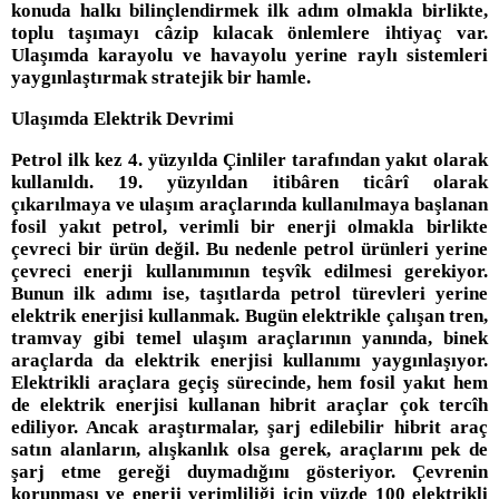
konuda halkı bilinçlendirmek ilk adım olmakla birlikte,
toplu taşımayı câzip kılacak önlemlere ihtiyaç var.
Ulaşımda karayolu ve havayolu yerine raylı sistemleri
yaygınlaştırmak stratejik bir hamle.
Ulaşımda Elektrik Devrimi
Petrol ilk kez 4. yüzyılda Çinliler tarafından yakıt olarak
kullanıldı. 19. yüzyıldan itibâren ticârî olarak
çıkarılmaya ve ulaşım araçlarında kullanılmaya başlanan
fosil yakıt petrol, verimli bir enerji olmakla birlikte
çevreci bir ürün değil. Bu nedenle petrol ürünleri yerine
çevreci enerji kullanımının teşvîk edilmesi gerekiyor.
Bunun ilk adımı ise, taşıtlarda petrol türevleri yerine
elektrik enerjisi kullanmak. Bugün elektrikle çalışan tren,
tramvay gibi temel ulaşım araçlarının yanında, binek
araçlarda da elektrik enerjisi kullanımı yaygınlaşıyor.
Elektrikli araçlara geçiş sürecinde, hem fosil yakıt hem
de elektrik enerjisi kullanan hibrit araçlar çok tercîh
ediliyor. Ancak araştırmalar, şarj edilebilir hibrit araç
satın alanların, alışkanlık olsa gerek, araçlarını pek de
şarj etme gereği duymadığını gösteriyor. Çevrenin
korunması ve enerji verimliliği için yüzde 100 elektrikli