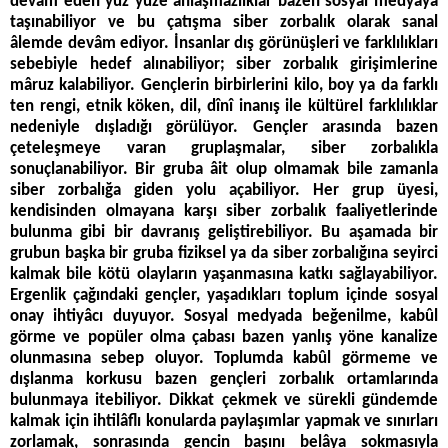
devâm eden yüz yüze anlaşmazlıklar bazen sosyal medyaya
taşınabiliyor ve bu çatışma siber zorbalık olarak sanal
âlemde devâm ediyor. İnsanlar dış görünüşleri ve farklılıkları
sebebiyle hedef alınabiliyor; siber zorbalık girişimlerine
mâruz kalabiliyor. Gençlerin birbirlerini kilo, boy ya da farklı
ten rengi, etnik köken, dil, dînî inanış ile kültürel farklılıklar
nedeniyle dışladığı görülüyor. Gençler arasında bazen
çeteleşmeye varan gruplaşmalar, siber zorbalıkla
sonuçlanabiliyor. Bir gruba âit olup olmamak bile zamanla
siber zorbalığa giden yolu açabiliyor. Her grup üyesi,
kendisinden olmayana karşı siber zorbalık faaliyetlerinde
bulunma gibi bir davranış geliştirebiliyor. Bu aşamada bir
grubun başka bir gruba fiziksel ya da siber zorbalığına seyirci
kalmak bile kötü olayların yaşanmasına katkı sağlayabiliyor.
Ergenlik çağındaki gençler, yaşadıkları toplum içinde sosyal
onay ihtiyâcı duyuyor. Sosyal medyada beğenilme, kabûl
görme ve popüler olma çabası bazen yanlış yöne kanalize
olunmasına sebep oluyor. Toplumda kabûl görmeme ve
dışlanma korkusu bazen gençleri zorbalık ortamlarında
bulunmaya itebiliyor. Dikkat çekmek ve sürekli gündemde
kalmak için ihtilâflı konularda paylaşımlar yapmak ve sınırları
zorlamak, sonrasında gencin başını belâya sokmasıyla