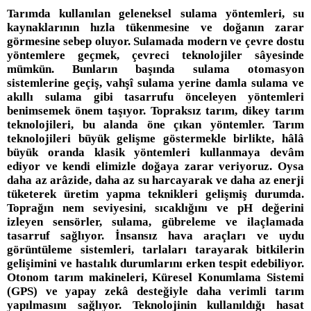
Tarımda kullanılan geleneksel sulama yöntemleri, su
kaynaklarının hızla tükenmesine ve doğanın zarar
görmesine sebep oluyor. Sulamada modern ve çevre dostu
yöntemlere geçmek, çevreci teknolojiler sâyesinde
mümkün. Bunların başında sulama otomasyon
sistemlerine geçiş, vahşî sulama yerine damla sulama ve
akıllı sulama gibi tasarrufu önceleyen yöntemleri
benimsemek önem taşıyor. Topraksız tarım, dikey tarım
teknolojileri, bu alanda öne çıkan yöntemler. Tarım
teknolojileri büyük gelişme göstermekle birlikte, hâlâ
büyük oranda klasik yöntemleri kullanmaya devâm
ediyor ve kendi elimizle doğaya zarar veriyoruz. Oysa
daha az arâzide, daha az su harcayarak ve daha az enerji
tüketerek üretim yapma teknikleri gelişmiş durumda.
Toprağın nem seviyesini, sıcaklığını ve pH değerini
izleyen sensörler, sulama, gübreleme ve ilaçlamada
tasarruf sağlıyor. İnsansız hava araçları ve uydu
görüntüleme sistemleri, tarlaları tarayarak bitkilerin
gelişimini ve hastalık durumlarını erken tespit edebiliyor.
Otonom tarım makineleri, Küresel Konumlama Sistemi
(GPS) ve yapay zekâ desteğiyle daha verimli tarım
yapılmasını sağlıyor. Teknolojinin kullanıldığı hasat