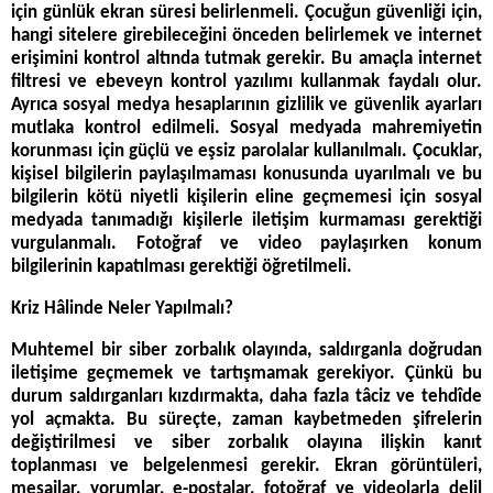
için günlük ekran süresi belirlenmeli. Çocuğun güvenliği için,
hangi sitelere girebileceğini önceden belirlemek ve internet
erişimini kontrol altında tutmak gerekir. Bu amaçla internet
filtresi ve ebeveyn kontrol yazılımı kullanmak faydalı olur.
Ayrıca sosyal medya hesaplarının gizlilik ve güvenlik ayarları
mutlaka kontrol edilmeli. Sosyal medyada mahremiyetin
korunması için güçlü ve eşsiz parolalar kullanılmalı. Çocuklar,
kişisel bilgilerin paylaşılmaması konusunda uyarılmalı ve bu
bilgilerin kötü niyetli kişilerin eline geçmemesi için sosyal
medyada tanımadığı kişilerle iletişim kurmaması gerektiği
vurgulanmalı. Fotoğraf ve video paylaşırken konum
bilgilerinin kapatılması gerektiği öğretilmeli.
Kriz Hâlinde Neler Yapılmalı?
Muhtemel bir siber zorbalık olayında, saldırganla doğrudan
iletişime geçmemek ve tartışmamak gerekiyor. Çünkü bu
durum saldırganları kızdırmakta, daha fazla tâciz ve tehdîde
yol açmakta. Bu süreçte, zaman kaybetmeden şifrelerin
değiştirilmesi ve siber zorbalık olayına ilişkin kanıt
toplanması ve belgelenmesi gerekir. Ekran görüntüleri,
mesajlar, yorumlar, e-postalar, fotoğraf ve videolarla delil