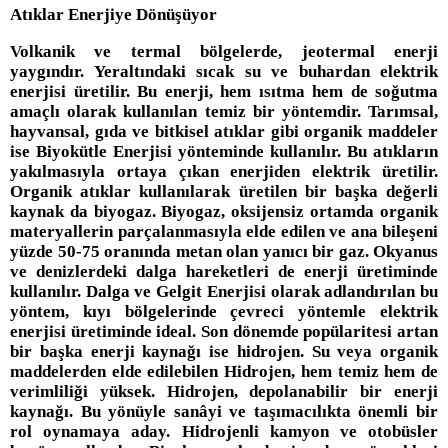
Atıklar Enerjiye Dönüşüyor
Volkanik ve termal bölgelerde, jeotermal enerji
yaygındır. Yeraltındaki sıcak su ve buhardan elektrik
enerjisi üretilir. Bu enerji, hem ısıtma hem de soğutma
amaçlı olarak kullanılan temiz bir yöntemdir. Tarımsal,
hayvansal, gıda ve bitkisel atıklar gibi organik maddeler
ise Biyokütle Enerjisi yönteminde kullanılır. Bu atıkların
yakılmasıyla ortaya çıkan enerjiden elektrik üretilir.
Organik atıklar kullanılarak üretilen bir başka değerli
kaynak da biyogaz. Biyogaz, oksijensiz ortamda organik
materyallerin parçalanmasıyla elde edilen ve ana bileşeni
yüzde 50-75 oranında metan olan yanıcı bir gaz. Okyanus
ve denizlerdeki dalga hareketleri de enerji üretiminde
kullanılır. Dalga ve Gelgit Enerjisi olarak adlandırılan bu
yöntem, kıyı bölgelerinde çevreci yöntemle elektrik
enerjisi üretiminde ideal. Son dönemde popülaritesi artan
bir başka enerji kaynağı ise hidrojen. Su veya organik
maddelerden elde edilebilen Hidrojen, hem temiz hem de
verimliliği yüksek. Hidrojen, depolanabilir bir enerji
kaynağı. Bu yönüyle sanâyi ve taşımacılıkta önemli bir
rol oynamaya aday. Hidrojenli kamyon ve otobüsler