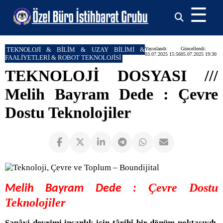
☰
TEKNOLOJİ & BİLİM & UZAY BİLİMİ &
Yayınlandı:
Güncellendi:
03.07.2025 15:56
05.07.2025 19:30
FAALİYETLERİ & ROBOT TEKNOLOJİSİ
TEKNOLOJİ DOSYASI ///
Melih Bayram Dede : Çevre
Dostu Teknolojiler
Çevre Dostu
Melih Bayram Dede :
Teknolojiler
Sanâyi devrimi insanlık için târihî bir dönüm noktasıydı.