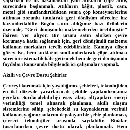
yaparken de ilk basamaktan yâni atıkların çöpe atılış
sürecinden başlanmalı. Atıkların kâğıt, plastik, cam,
metal gibi sınıflandırıldıktan sonra çöp konteynerlerine
atılması zorunlu tutularak geri dönüşüm sürecine hız
kazandırılabilir. Bugün satın aldığımız bazı ürünlerin
üzerinde, “Geri dönüşümlü malzemelerden üretilmiştir”
ibâresi yer alıyor. Bir ürünü satın alırken çevre
korumaya katkı sağlamak için, geri dönüşümlü malzeme
kullanan markaları tercîh edebilirsiniz. Kamuya düşen
görev ise, hem atıkların sınıflandırılarak çöpe atılması
sürecini sistematik hâle getirmek hem de geri dönüşümün
faydaları konusunda bilgilendirici çalışmalar yapmak.
Akıllı ve Çevre Dostu Şehirler
Çevreyi korumak için yaşadığımız şehirleri, teknolojiden
en üst düzeyde yararlanacak şekilde yapılandırmamız
gerekir. Sürdürülebilirliği esas alan, altyapıları enerji
verimliliği temel alınarak planlanan, akıllı ulaşım
sistemlerine sâhip, şebekedeki su kaynaklarını verimli
kullanan, yağmur sularını depolayan bir şehir planlaması,
çevreci teknolojiler arasında sayılabilir. Binâlar
tasarlanırken çevre dostu olarak planlanmalı. Hem