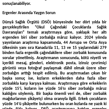
sonuçlanabiliyor.
Ergenler Arasında Yaygın Sorun
Dünyâ Sağlık Örgütü (DSÖ) bünyesinde her dört yılda bir
gerçekleştirilen “Okul Çağındaki Çocuklarda Sağlık
Davranışları” temalı araştırmaya göre, yaklaşık her altı
ergenden biri siber zorbalığa mâruz kalıyor. 2024 yılında
yayınlanan araştırma kapsamında, 44 Avrupa ve Orta Asya
ülkesinin yanı sıra Kanada’da 11, 13 ve 15 yaşlarındaki 279
binden fazla ergenlik çağındakilere siber zorbalık konusunda
sorular yönetilmiş. Araştırmanın sonucunda, kötü niyetli ve
içerikli mesaj, gönderi, elektronik posta, izinsiz çevrimiçi
görüntü veya fotoğraf paylaşmak dâhil olmak üzere siber
zorbalığın arttığı tespit edilmiş. Bu araştırmadan çıkan bir
başka sonuç ise, kızların erkeklerden daha fazla siber
zorbalıkla karşı karşıya kalması. Araştırmaya göre erkeklerin
yüzde 15’i, kızların ise yüzde 16’sı siber zorbalığa mâruz
kaldığını söylemiş. Bir başka önemli veri de, siber zorbalık
mağdurlarının şikâyetçi olma oranıyla ilgili. Erkek çocukların
yüzde 14’ü şikâyette bulunurken bu oran kızlarda ne yazık ki